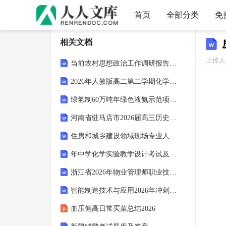
首页
全部分类
免
相关文档
上传人：
当前农村思想政治工作调研报告2026(3篇)
2026年人教版高二第二学期化学期末尖子生强化试卷（附答案可下载）
绿氢制60万吨年绿色液氨示范项目可行性研究报告模板申批拿地用
河南省驻马店市2026届高三历史上学期第三次联考试题
住房和城乡建设领域现场专业人员培训考试(设备安装施工员专业基础知识)题库及答案(2025年湖北神农架林区)
年中学化学实验教学设计考试及答案
浙江省2026年物业管理师职业技能鉴定考试(理论知识高级、三级)备考题库含答案
智能制造技术与应用2026年冲刺卷及答案
血压偏高日常买菜总结2026