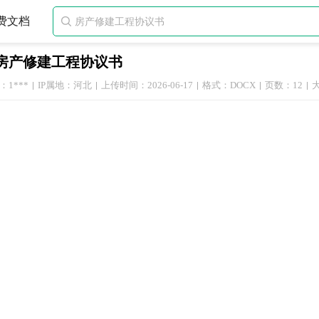
费文档

房产修建工程协议书
1***
IP属地：河北
上传时间：2026-06-17
格式：DOCX
页数：12
大