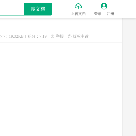


搜文档
上传文档
登录
注册
小：19.32KB
积分：7.19
举报
版权申诉

