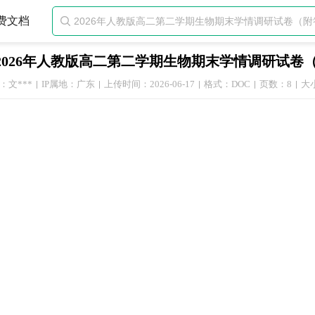
费文档

2026年人教版高二第二学期生物期末学情调研试卷
：文***
IP属地：广东
上传时间：2026-06-17
格式：DOC
页数：8
大小