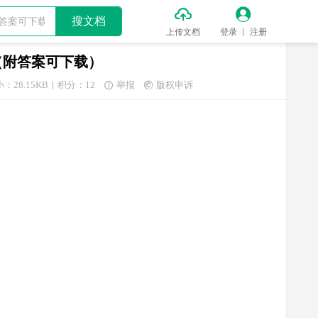


搜文档
上传文档
登录
注册
（附答案可下载）
：28.15KB
积分：12
举报
版权申诉

