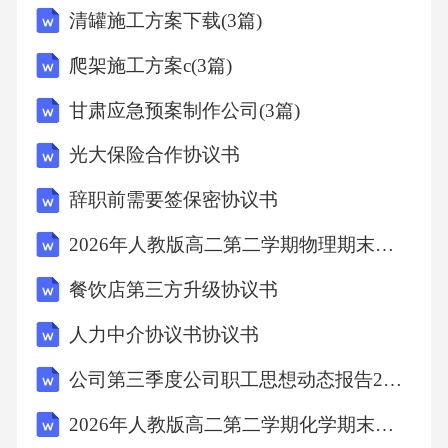
清罐施工方案下载(3篇)
责活动所需物资的采购和准备。5.志愿者团队：
负责活动的执行和现场协调。八、活动执行与
爬架施工方案c(3篇)
监控1.活动前：完成活动策划、预算编制、资源
甘肃应急预案制作公司(3篇)
准备等工作。2.活动中：确保活动按照计划顺利
光大保险合作协议书
进行，及时处理突发情况。3.活动后：进行活动
总结，评估活动效果，收集反馈意见，为下次
辞职前需要签保密协议书
活动提供参考。九、活动意义与影响通过本次
2026年人教版高二第二学期物理期末单元整合评估试卷（附答案可下载）
活动的举办，不仅能够弘扬和传承中华民族传
餐饮店第三方升级协议书
统文化，还能够增进社区成员之间的交流与合
人力中介协议书协议书
作，营造和谐氛围。同时，本次活动也将提升
社区的知名度和影响力，吸引更多民众参与社
公司第三季度公司职工思想动态报告2026(3篇)
区活动，增强社区居民的归属感和凝聚力。
2026年人教版高二第二学期化学期末普通基础测评试卷（附答案可下载）
十、附录（此处可附加活动流程图、预算表、