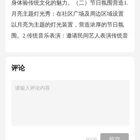
身体验传统文化的魅力。（二）节日氛围营造1.
月亮主题灯光秀：在社区广场及周边区域设置
以月亮为主题的灯光装置，营造浓厚的节日氛
围。2.传统音乐表演：邀请民间艺人表演传统音
乐，如古筝、琵琶等，让参与者在优美的音乐
中感受中秋节的氛围。（三）互动体验活动1.月
评论
饼制作大赛：组织社区居民参与月饼制作，评
选出最佳创意月饼，增进居民间的交流与合
作。2.中秋灯谜晚会：设置与中秋相关的灯谜，
通过猜灯谜的形式增进参与者对传统文化的了
解，营造节日氛围。3.家庭团圆晚宴：组织社区
居民共同庆祝中秋佳节，增进邻里感情。
（四）宣传推广1.社交媒体宣传：利用社交媒体
提交
0
/150