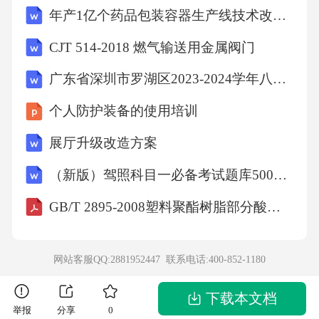
年产1亿个药品包装容器生产线技术改造项目可行性研究报告模板-立项申报用
组织机构成员名单等相关资料）总结：本次中
秋佳节主题活动方案策划书旨在通过丰富多彩
CJT 514-2018 燃气输送用金属阀门
的活动内容，弘扬传统文化，增进社区和谐氛
广东省深圳市罗湖区2023-2024学年八年级下学期期末考试英语试题
围。我们将全力以赴，确保活动的顺利进行，
个人防护装备的使用培训
为社区居民带来一个难忘的中秋佳节。2026年
展厅升级改造方案
中秋佳节主题活动方案策划书，你需要包含以
下几个核心部分，下面我会给你一些建议和具
（新版）驾照科目一必备考试题库500题（含答案）
体的写作方向：标题：2026年中秋佳节主题活
GB/T 2895-2008塑料聚酯树脂部分酸值和总酸值的测定
动方案策划书一、活动背景简要介绍中秋节的
传统文化意义，以及近年来社会对于传统节日
网站客服QQ:2881952447 联系电话:
400-852-1180
的重视，再结合当前的社会热点和趋势，阐述
本次活动的目的和意义。例如：弘扬传统文
下载本文档
举报
分享
0