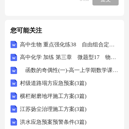
平台发布活动信息，扩大活动影响力。2.合作伙
伴推广：与本地企业、学校等合作，共同推广
本次活动。3.宣传海报和横幅：在社区显眼位置
您可能关注
张贴宣传海报，悬挂横幅，提醒居民关注活
高中生物 重点强化练38 自由组合定律“特殊比例”的相关题型(一)
动。六、预算安排详细预算将根据具体活动内
容和规模进行制定，包括场地租赁、物料采
高中化学 加练 第三章 微题型17 物质的检验与鉴别
购、人员安排、宣传推广等方面的费用。七、
函数的奇偶性(一)-高一上学期数学课时作业人教版A版（含解析）
组织机构与分工成立活动组织委员会，负责活
村级道路塌方应急预案(3篇)
动的策划、组织、执行和监管。委员会成员包
括社区领导、志愿者代表等。具体分工1.活动策
横栏耐磨地坪施工方案(3篇)
划组：负责活动的整体策划和方案制定。2.宣传
江苏扬尘治理施工方案(3篇)
推广组：负责活动的宣传工作。3.场地布置组：
洪水应急预案预警条件(3篇)
负责活动场地的布置和装饰。4.物资采购组：负