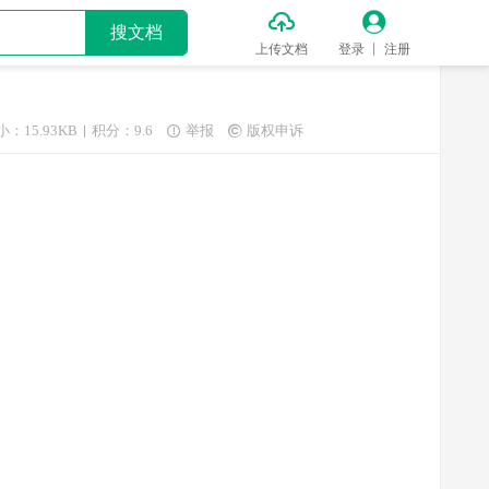


搜文档
上传文档
登录
注册
小：15.93KB
积分：9.6
举报
版权申诉

