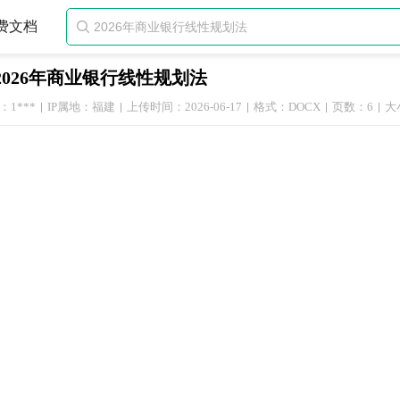
费文档

2026年商业银行线性规划法
1***
IP属地：福建
上传时间：2026-06-17
格式：DOCX
页数：6
大