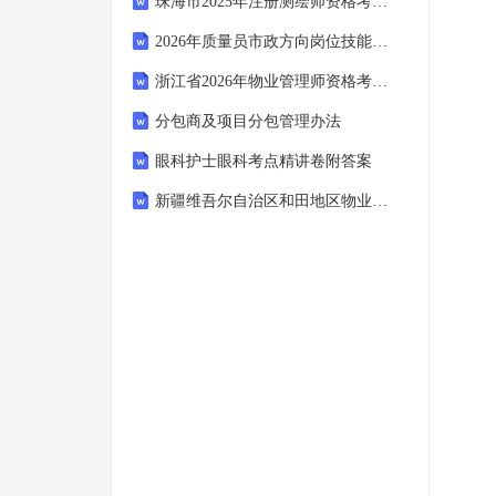
珠海市2025年注册测绘师资格考试(测绘综合能力)题库及答案
2026年质量员市政方向岗位技能考试题库及答案
浙江省2026年物业管理师资格考试(物业管理综合能力)题库及答案(建设部)
分包商及项目分包管理办法
眼科护士眼科考点精讲卷附答案
新疆维吾尔自治区和田地区物业管理师职业技能鉴定考试（技能实操技师、高级技师）在线自测试题库(2025年)