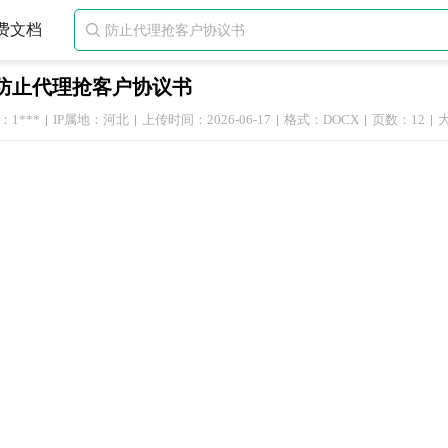
费文档

防止代理抢客户协议书
1***
IP属地：河北
上传时间：2026-06-17
格式：DOCX
页数：12
大