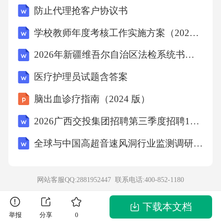
防止代理抢客户协议书
活动、时间安排等。-强调以学生为中心的教学
理念，注重实践与创新能力的培养。3.教学目
学校教师年度考核工作实施方案（2026新修订）
标：-明确指出通过综合实践活动课程，学生应
2026年新疆维吾尔自治区法检系统书记员招聘考试参考试题及答案详解
达到的知识、技能、情感态度与价值观目标。-
医疗护理员试题含答案
强调培养学生的问题解决能力、团队协作能力
脑出血诊疗指南（2024 版）
和社会责任感。4.教学内容与活动安排：-列出
具体的教学主题和单元，如科技创新、社会实
2026广西交投集团招聘第三季度招聘188人易考易错模拟试题（共500题）试卷后附参考答案
践、研究性学习等。-针对每个主题，详细描述
全球与中国高超音速风洞行业监测调研及发展态势展望研究报告
活动设计、实施步骤、预期成果及评价方式。-
强调跨学科融合，促进知识与实际生活的联
网站客服QQ:2881952447 联系电话:
400-852-1180
系。5.教学实施策略：-描述教学方法、教学手
段（如信息技术工具、实地考察等）以及资源
下载本文档
举报
分享
0