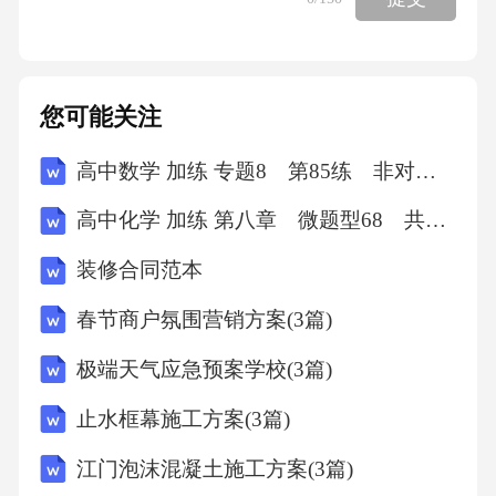
和对学生的表现评价，以提供针对性的反馈和
建议。六、实施步骤与时间表1.制定详细的教学
计划和工作安排，明确每个阶段的任务和目
您可能关注
标。2.组织教师培训和研讨，提高教师的综合实
高中数学 加练 专题8 第85练 非对称韦达定理
践活动教学能力。3.开展主题活动，引导学生进
行社会实践和学科融合学习。4.组织实践操作和
高中化学 加练 第八章 微题型68 共价键极性 分子极性 氢键对物质性质的影响
实验室活动，培养学生的动手能力和创新思
装修合同范本
维。5.进行社会调研，培养学生的社会责任感和
春节商户氛围营销方案(3篇)
公民意识。6.对学生的学习成果进行评价和反
馈，总结教学经验，为下一阶段的工作提供参
极端天气应急预案学校(3篇)
考。七、保障措施1.加强组织领导，明确各部门
止水框幕施工方案(3篇)
的职责和任务。2.加强师资培训，提高教师的综
江门泡沫混凝土施工方案(3篇)
合素质和教学能力。3.加强资源整合，提供充足