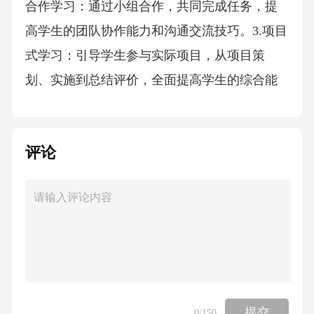
合作学习：通过小组合作，共同完成任务，提
高学生的团队协作能力和沟通交流技巧。3.项目
式学习：引导学生参与实际项目，从项目策
划、实施到总结评价，全面提高学生的综合能
力。4.导师制：配备专业导师，对学生在活动中
的表现进行个性化指导，促进学生个性化发
评论
展。五、评价方式1.过程评价：关注学生在活动
过程中的表现，包括参与度、合作能力、实践
能力等。2.成果展示：学生完成活动后的成果展
示，如报告、作品、演讲等，评价学生的成果
质量。3.自我评价与互评：引导学生进行自我评
价和互相评价，培养学生的反思能力和批判思
维。4.教师评价：教师在整个过程中的专业指导
提交
0
/150