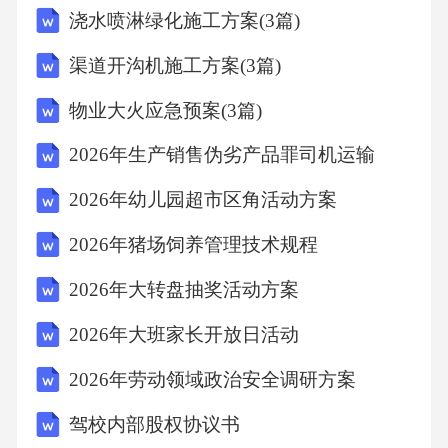
浇水喷淋绿化施工方案(3篇)
的资源和场所支持。4.加强家校合作，争取家长
的支持和参与。八、结语2026年初中综合实践
渠道开沟机施工方案(3篇)
活动教学工作计划旨在培养学生的综合素质和
物业大火应急预案(3篇)
能力，促进学生的全面发展。我们将以科学的
2026年生产销售伪劣产品罪司机运输
方法、严谨的态度、务实的精神，努力推进综
合实践活动教学工作，为学生的未来发展奠定
2026年幼儿园超市区角活动方案
坚实的基础。在编制2026年初中综合实践活动
2026年猪场饲养管理技术规程
教学工作计划时，你需要涵盖以下几个关键部
2026年大转盘抽奖活动方案
分，以下为你提供每部分的内容及撰写建议：1.
2026年大班家长开放日活动
引言：-简述编制该教学计划的背景、目的和意
义。-提及综合实践活动在初中阶段的重要性以
2026年劳动领域政治安全调研方案
及未来几年的发展规划。2.工作计划概述：-概
驾校内部股权协议书
括整个教学计划的框架，包括预期目标、主要