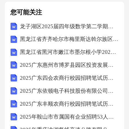
您可能关注
龙子湖区2025届四年级数学第二学期期中检测模拟试题含答案解析
黑龙江省齐齐哈尔市梅里斯达斡尔族区2025届三年级数学下学期期中综合测试试题含答案解析
黑龙江省黑河市嫩江市墨尔根小学2025年数学四年级下学期期末预测试题（含答案）
2025广东惠州市博罗县园区投资发展有限公司招聘总及笔试历年备考题库附带答案详解
2025广东四会农商行校园招聘笔试历年典型考题及考点剖析附带答案详解
2025广东依顿电子科技股份有限公司招聘电镀工艺工程师等岗位测试笔试历年常考点试题专练附带答案详解
2025广东丰顺农商行校园招聘笔试历年典型考题及考点剖析附带答案详解
2025年鞍山市市属国有企业招聘53人笔试历年难易错考点试卷带答案解析