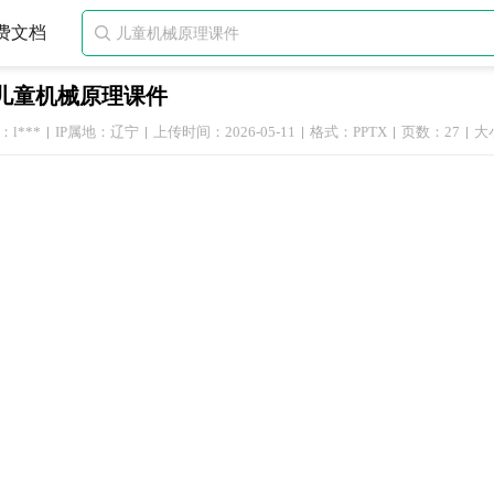
费文档

儿童机械原理课件
l***
IP属地：辽宁
上传时间：2026-05-11
格式：PPTX
页数：27
大