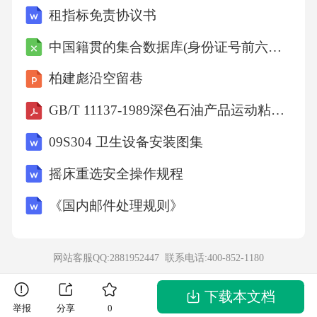
租指标免责协议书
通过流体动力学模型技术，实现了某区域排水
系统的优化设计，减少了30%的排水时间。功能
中国籍贯的集合数据库(身份证号前六位籍贯对照表)
精度控制技术机器学习技术深度学习技术自然
柏建彪沿空留巷
语言处理技术机器学习技术通过分析历史数
GB/T 11137-1989深色石油产品运动粘度测定法(逆流法)和动力粘度计算法
据，可以预测未来的交通流量变化。例如，某
09S304 卫生设备安装图集
城市在模拟某区域的交通流量时，通过机器学
习技术，将预测精度提升至88%，比传统方法提
摇床重选安全操作规程
高了35%。深度学习技术通过模拟人脑神经网
《国内邮件处理规则》
络，可以更精确地预测复杂系统的行为。例
如，深圳市通过深度学习技术，实现了未来五
网站客服QQ:2881952447 联系电话:
400-852-1180
年的交通流量预测，精度达92%。自然语言处理
技术可以分析文本数据，提取有用信息。例
下载本文档
举报
分享
0