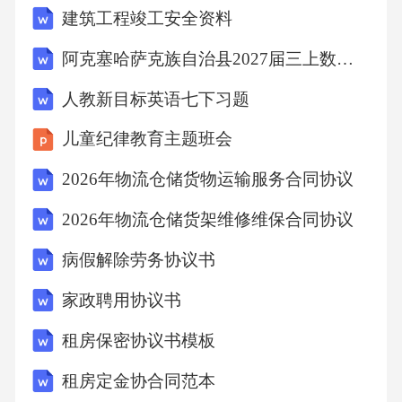
建筑工程竣工安全资料
例如，某城市通过卫星遥感技术，实现了全市
范围的建筑物建模，精度达米级。物理精度控
阿克塞哈萨克族自治县2027届三上数学期末复习检测模拟试题含解析
制技术物理引擎技术气象模型技术流体动力学
人教新目标英语七下习题
模型技术物理引擎技术通过模拟物体的运动和
儿童纪律教育主题班会
相互作用，可以精确模拟交通流量的变化。例
如，某城市在模拟某区域的交通流量时，通过
2026年物流仓储货物运输服务合同协议
物理引擎技术，将模拟精度提升至90%，比传统
2026年物流仓储货架维修维保合同协议
方法提高了40%。气象模型通过模拟大气环流、
病假解除劳务协议书
温度、湿度等参数，可以预测未来的天气变
家政聘用协议书
化。例如，北京市通过气象模型技术，实现了
未来一周的天气预测，精度达85%。流体动力学
租房保密协议书模板
模型技术可以模拟水流、气流等流体现象，适
租房定金协合同范本
用于排水系统和通风系统规划。例如，某城市