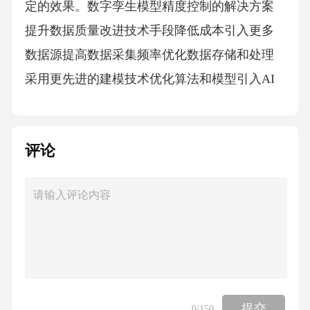
定的效果。数字孪生模型精度控制的解决方案
提升数据质量改进技术手段降低成本引入更多
数据源提高数据采集频率优化数据存储和处理
采用更先进的建模技术优化算法和模型引入AI
和机器学习技术优化资源配置引入开源技术和
工具分阶段实施项目03第三章数字孪生模型精
评论
度控制的技术方法数字孪生模型精度控制的技
术方法数字孪生模型的精度控制可以通过多种
技术方法来实现。几何精度控制是基础，常用
的技术包括激光雷达、无人机测绘和卫星遥
感。物理精度控制是关键，常用的技术包括物
理引擎、气象模型和流体动力学模型。功能精
度控制是核心，常用的技术包括机器学习、深
提交
0
/150