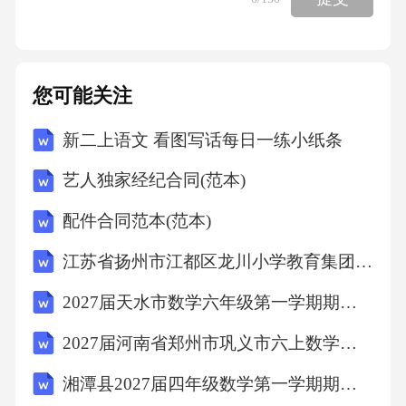
度学习和自然语言处理。这些技术方法可以综
合运用，实现数字孪生模型的全面精度控制。
几何精度控制技术激光雷达技术无人机测绘技
您可能关注
术卫星遥感技术激光雷达技术通过发射激光束
新二上语文 看图写话每日一练小纸条
并接收反射信号，可以精确测量地面和建筑物
的高度、形状等信息。例如，某城市在模拟某
艺人独家经纪合同(范本)
区域的建筑物时，通过激光雷达技术，将建模
配件合同范本(范本)
精度提升至厘米级，比传统方法提高了50%。无
江苏省扬州市江都区龙川小学教育集团2027届数学三上期末含解析
人机测绘技术通过搭载高精度GPS和相机，可以
快速获取地表和高分辨率的影像数据。例如，
2027届天水市数学六年级第一学期期末综合测试模拟试题含解析
杭州市通过无人机测绘技术，实现了某区域的1:
2027届河南省郑州市巩义市六上数学期末达标检测试题含解析
500比例建模，精度达厘米级。卫星遥感技术可
湘潭县2027届四年级数学第一学期期末质量检测试题含解析
以获取大范围的地表信息，适用于宏观规划。