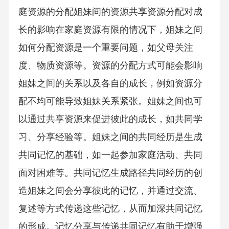
庭资源的分配姐妹间的资源共享资源分配对成
长的影响在家庭资源有限的情况下，姐妹之间
如何分配资源是一个重要问题，如父母关注
度、物质资源等。资源的分配方式可能会影响
姐妹之间的关系以及各自的成长，例如资源分
配不均可能导致姐妹关系紧张。姐妹之间也可
以通过共享资源来促进彼此的成长，如共同学
习、分享经验等。姐妹之间的共同经历是生成
共同记忆的基础，如一起参加家庭活动、共同
面对困难等。共同记忆生成路径共同经历的创
造姐妹之间会分享彼此的记忆，并通过交流、
复述等方式传递这些记忆，从而加深共同记忆
的形成。记忆分享与传递共同记忆有助于增强