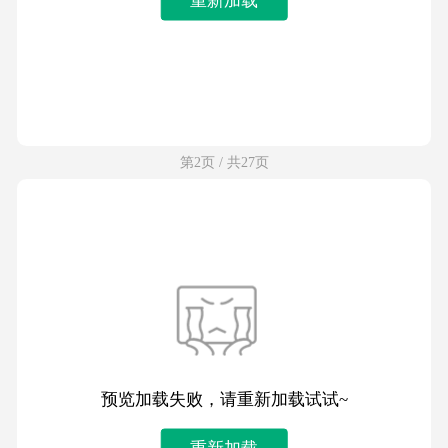
第2页 / 共27页
预览加载失败，请重新加载试试~
重新加载