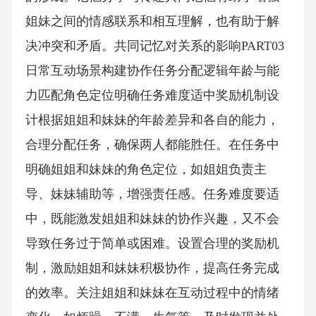
姐妹之间的情感联系和相互理解，也有助于解
决冲突和矛盾。共同记忆对关系的影响PART03
日常互动场景构建协作任务分配逻辑年龄与能
力匹配角色定位明确任务难度适中奖励机制设
计根据姐姐和妹妹的年龄差异和各自的能力，
合理分配任务，确保两人都能胜任。在任务中
明确姐姐和妹妹的角色定位，如姐姐负责主
导、妹妹辅助等，增强责任感。任务难度要适
中，既能激发姐姐和妹妹的协作兴趣，又不会
导致任务过于简单或困难。设置合理的奖励机
制，激励姐姐和妹妹积极协作，提高任务完成
的效率。关注姐姐和妹妹在互动过程中的情绪