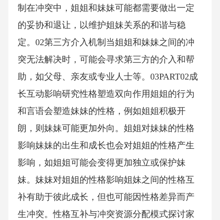
制在冲突中，姐姐和妹妹可能都需要做出一定
的妥协和退让，以维护姐妹关系的和谐与稳
定。02第三方介入机制当姐姐和妹妹之间的冲
突无法解决时，可能会寻求第三方的介入和帮
助，如父母、亲友或专业人士等。03PART02成
长互动影响研究性格塑造双向作用姐姐的行为
和言语会塑造妹妹的性格，例如姐姐积极开
朗，则妹妹可能更加外向。姐姐对妹妹的性格
影响妹妹的出生和成长也会对姐姐的性格产生
影响，如姐姐可能会变得更加独立或保护妹
妹。妹妹对姐姐的性格影响姐妹之间的性格互
补有助于彼此成长，但也可能因性格差异而产
生冲突。性格互补与冲突资源分配模式探讨家