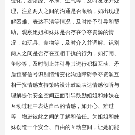
变化，如烦躁、不满、生气等，及时发现并处
理。注意两人之间的沟通是否顺畅，如出现理
解困难、表达不清等情况，及时给予引导和帮
助。观察姐姐和妹妹是否存在争夺资源的情
况，如玩具、食物等，及时介入并调解。识别
两人之间是否存在互相干扰的行为，如打闹、
争吵等，及时制止并引导其进行积极互动。矛
盾预警信号识别情绪变化沟通障碍争夺资源互
相干扰情感支持策略设计鼓励表达情感倾听与
理解提供安全空间正面引导鼓励姐姐和妹妹在
互动过程中表达自己的情感，如开心、难过
等，增进彼此之间的了解和信任。为姐姐和妹
妹创造一个安全、自由的互动空间，让她们能