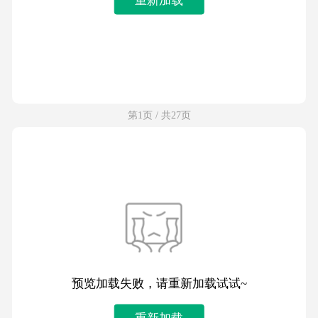
第1页 / 共27页
预览加载失败，请重新加载试试~
重新加载