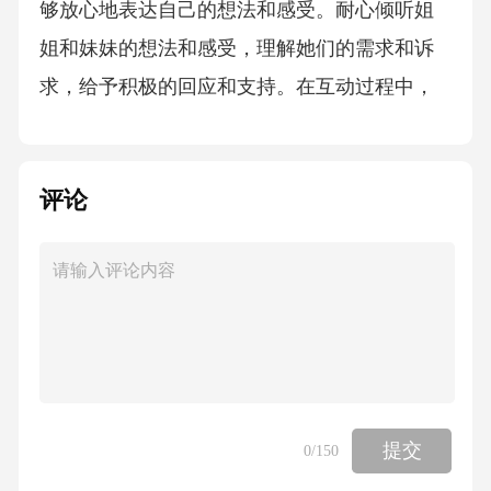
够放心地表达自己的想法和感受。耐心倾听姐
姐和妹妹的想法和感受，理解她们的需求和诉
求，给予积极的回应和支持。在互动过程中，
积极引导姐姐和妹妹关注彼此的优点和进步，
培养正面的情感连接。PART04典型关系案例解
评论
析姐姐扮演领导者在权威型姐妹关系中，姐姐
通常扮演领导者，为妹妹提供指导和建议。妹
妹倾向于服从妹妹在这种关系中往往更加顺
从，愿意听从姐姐的安排和指示。潜在的不平
等这种关系可能导致妹妹在决策和表达上受到
限制，造成潜在的不平等。长期稳定性尽管存
在不平等，但权威型姐妹关系往往能够长期保
提交
0
/150
持稳定。权威型姐妹模式竞争型关系案例相互