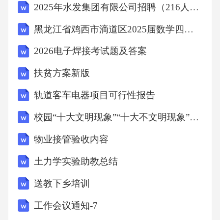
2025年水发集团有限公司招聘（216人）笔试历年备考题库附带答案详解
Recordswrittenoutbyrequiresum_
黑龙江省鸡西市滴道区2025届数学四年级第二学期期末试题含答案
Sortedsummaryofdatapasserrors1.2.4.产生表格如
2026电子焊接考试题及答案
果修改了表格的版面而没改变表格单元中的数
扶贫方案新版
据(如改变小数点位置,用特殊字符代替0值),则只
轨道客车电器项目可行性报告
须运行第一步编辑(compilation)和输出表格这一
步:quantum–o[program_file]产生文件有:out3
校园“十大文明现象”“十大不文明现象”策划书
物业接管验收内容
累积输出概要tab_
土力学实验助教总结
表格1.3.
送教下乡培训
工作会议通知-7
Quantum处理数据步骤Quantum程序分为两个部