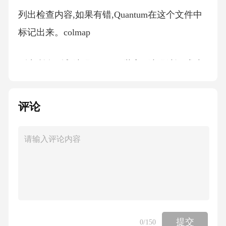
列出检查内容,如果有错,Quantum在这个文件中
标记出来。colmap
列出所有列和编码。.1.2.2.装入C编码编译成功
后,Quantum把产生的C编码转为程序,如果没有
问题就读入数据,我们称这为(datapassprogram),D
评论
OS下单独运行这一步命令格式为:quantum–ldataf
ile产生许多中间文件,运行最后被删掉。DOS下
产生主要输出文件有:qtm_ex_.exe
datapass程序。1.2.3.读入数据一般情况下,Datapa
ssprogram自动读入并处理数据,但如果修改了数
据或增加新的数据到数据文件中,能够用下面命
提交
0
/150