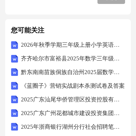
令重新运行datapass而不用再编译和装入C编
码。quantum–rdatafile产生文件有:clean.q
您可能关注
Cleandatafiledirty.q
2026年秋季学期三年级上册小学英语（人教精通版三起）教学计划含教学进度表
Dirtydatafilehct_
齐齐哈尔市富裕县2025年数学三年级下学期期末学业质量监测试题含答案解析
黔东南南苗族侗族自治州2025届数学四下期中考试模拟试题（含答案解析）
Holecountoutputlst_
《蓝圈子》营销实战剧本杀测试卷及答案
Frequencydistribution(list)outputout2
2025广东汕尾华侨管理区投资控股有限公司人员招聘1人笔试历年常考点试题专练附带答案详解
2025广东广州花都城市建设投资集团有限公司招聘广州花都城投汇鑫运营管理有限公司经理1人笔试历年典型考点题库附带答案详解
Listingofrecordsfailingwriteandrequirestatementspu
nchout.q
2025年浙商银行湖州分行社会招聘笔试历年典型考题及考点剖析附带答案详解