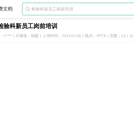
费文档

检验科新员工岗前培训
1***
IP属地：福建
上传时间：2024-01-08
格式：PPTX
页数：24
大