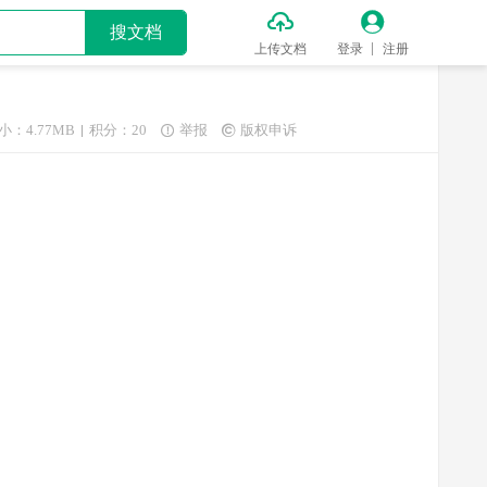


搜文档
上传文档
登录
注册
小：4.77MB
积分：20
举报
版权申诉

