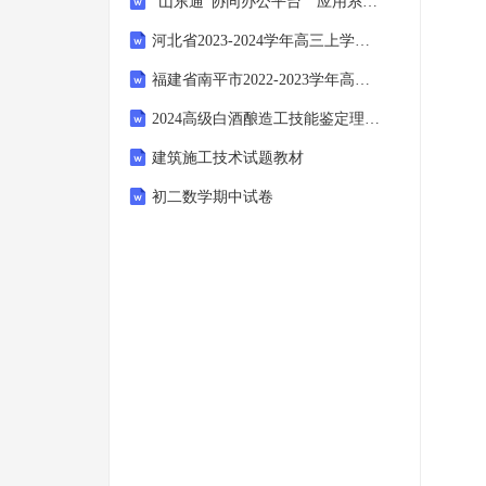
“山东通”协同办公平台 应用系统接入要求-地方标准编制
河北省2023-2024学年高三上学期12月省级联测考试地理试题
福建省南平市2022-2023学年高一上学期期末质量检测物理试题（原卷版）
2024高级白酒酿造工技能鉴定理论试题
建筑施工技术试题教材
初二数学期中试卷