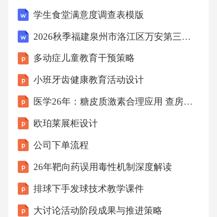
层次感。04工业风灯具搭配原则利用仪表盘和
学生食堂满意度调查表模版
罗盘等机械元素，营造出复古的工业氛围。仪
2026秋季福建泉州市洛江区万安第三中心幼儿园招聘教师考前冲刺试卷含完整答案详解（考点梳理）
表盘与罗盘摆放钢铁雕塑艺术品，彰显工业风
多动症儿童教育干预策略
格的粗犷与力量。钢铁雕塑艺术品01020304将
机械齿轮作为装饰元素，展现工业风格的机械
小班牙齿健康教育活动设计
美感。机械齿轮装置在墙面上悬挂工业风格的
医学26年：糖皮质激素合理应用 查房课件
壁画，增加空间的工业艺术气息。工业风格壁
欧珀莱展柜设计
画机械元素装饰品应用06施工注意事项尽可能
公司下单流程
将管线隐藏在墙壁、地板或天花板内，避免外
露管线破坏整体美感。隐藏管线在管线排布
26年靶向药误用毒性机制深度解读
时，应考虑其走向和交叉点，避免杂乱无章，
排球下手发球技术教学课件
保持整体美观。管线走向设计选择与工业风格
大讨论活动阶段成果与推进策略
相匹配的管线颜色，如黑色、铁锈色等，以增