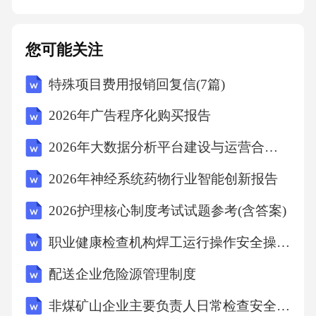
隐藏管道，以保持室内整洁美观。巧妙隐藏05
软装元素组合复古家具选型指南皮质沙发铁艺
您可能关注
桌椅做旧木质书柜经典复古留声机选择复古风
特殊项目费用报销回复信(7篇)
格强烈的皮质沙发，增加空间的历史感和厚重
感。利用铁艺材质的桌椅，展现工业风格的粗
2026年广告程序化购买报告
犷与复古气息。通过做旧处理的木质书柜，营
2026年大数据分析平台建设与运营合同三篇
造出复古的读书氛围。点缀经典的复古留声
2026年神经系统药物行业智能创新报告
机，提升空间的艺术品味。暴露灯泡吊灯利用
暴露灯泡的吊灯，营造工业风格的粗犷氛围。0
2026护理核心制度考试试题参考(含答案)
1铁艺壁灯选择铁艺材质的壁灯，增加空间的工
职业健康检查机构焊工运行操作安全操作规程
业元素。02复古落地灯搭配复古风格的落地
配送企业危险源管理制度
灯，柔和工业风格的硬朗线条。03射灯与筒灯
非煤矿山企业主要负责人日常检查安全操作规程
利用射灯和筒灯的光影效果，突显工业风格的