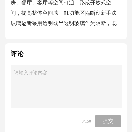
房、餐厅、客厅等空间打通，形成开放式空
间，提高整体空间感。01功能区隔断创新手法
玻璃隔断采用透明或半透明玻璃作为隔断，既
能保持空间的通透性，又能实现功能区的划
分。01家具隔断利用书架、屏风等家具作为隔
评论
断，既能满足功能需求，又能增加空间层次
感。02地面材质变化通过不同地面材质或颜色
的变化，来区分不同功能区域，既美观又实
用。03层高与管道裸露策略在客厅等公共区域
采用挑高设计，增加空间层次感，使室内更加
开阔。挑高设计对于裸露的管道，可以通过刷
漆、包裹等方式进行美化处理，使其与室内风
提交
0
/150
格相协调。管道美化在吊顶、墙面等位置巧妙