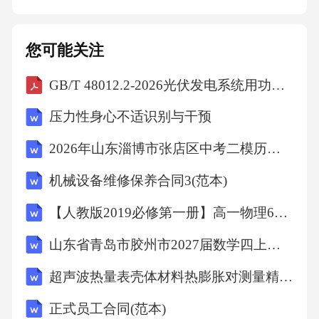
度、动能、动量等）对时间的变化率，。11.根
据流线定义推导流线微分方程式。答：设质点
您可能关注
的瞬时速度为v,则流线上微元线段矢量为：由矢
GB/T 48012.2-2026光伏发电系统用功率转换设备安全性第2部分：逆变器的特定要求
量流线微分方程式12.流线和迹线的区别，流线
的性质。答：流线是同一时刻，不同流体质点
压力性身心不适识别与干预
所组成的曲
2026年山东淄博市张店区中考二模历史试卷（文字版含答案）
机械设备维修保养合同3(范本)
【人教版2019必修第一册】高一物理6超重和失重（教学设计）教案
山东省青岛市胶州市2027届数学四上期末学业质量监测模拟试题含解析
超声波热量表壳体材料热膨胀对测量精度的耦合影响V1
正式员工合同(范本)