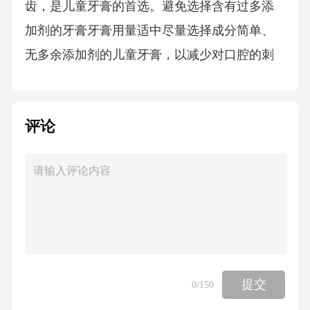
齿，是儿童牙膏的首选。避免选择含有过多添
加剂的牙膏牙膏用量适中尽量选择成分简单、
无多余添加剂的儿童牙膏，以减少对口腔的刺
激。每次使用牙膏时，应控制用量，避免过多
浪费和误吞。12305常见牙齿问题应对蛀牙的预
评论
防与发现口腔清洁饮食习惯氟化物应用定期口
腔检查定期进行口腔清洁，确保每天刷牙两
次，使用含氟牙膏，并由家长监督。减少高糖
食品摄入，尤其是黏性糖果和饮料，多吃富含
纤维的食物。定期使用含氟的漱口水或口腔喷
雾，以增强牙齿抗酸性。每半年带孩子去牙医
处进行口腔检查，及时发现蛀牙早期症状。牙
提交
0
/150
齿受伤应急处理6px6px6px若乳牙发生松动或移