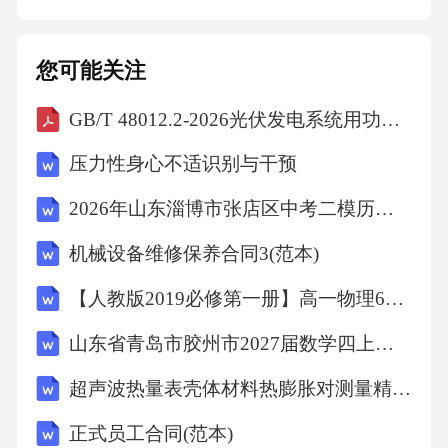
位，应立即带孩子去看牙医，不要尝试自行处
理。乳牙受伤在受伤牙齿恢复期间，避免用该
您可能关注
牙齿咬硬物或咀嚼食物。避免用牙受伤牙齿如
GB/T 48012.2-2026光伏发电系统用功率转换设备安全性第2部分：逆变器的特定要求
果孩子牙齿受伤出血，应立即用干净的纱布或
棉球止血，并用温开水漱口清洁口腔。止血与
压力性身心不适识别与干预
清洁010302若牙齿伤势较重，如牙齿断裂或嵌
2026年山东淄博市张店区中考二模历史试卷（文字版含答案）
入牙槽等，应尽快就医治疗。及时就医04牙龈
机械设备维修保养合同3(范本)
敏感注意事项温和护理使用软毛牙刷轻柔刷
牙，避免过度用力损伤牙龈。01避免刺激不要
【人教版2019必修第一册】高一物理6超重和失重（教学设计）教案
给孩子吃过于冷热、酸辣等刺激性食物，以免
山东省青岛市胶州市2027届数学四上期末学业质量监测模拟试题含解析
刺激牙龈。02牙线使用在家长的帮助下，使用
超声波热量表壳体材料热膨胀对测量精度的耦合影响V1
牙线清理牙缝，去除刷牙无法触及的牙菌斑。0
正式员工合同(范本)
3定期检查定期进行口腔检查，及时发现并处理