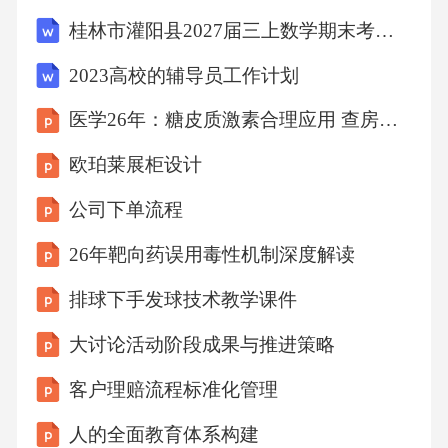
牙龈敏感问题。0406家园共育实施方案家庭护
桂林市灌阳县2027届三上数学期末考试试题含解析
牙打卡活动家长记录孩子每天的口腔清洁情
2023高校的辅导员工作计划
况，包括刷牙、漱口、牙线使用等。家庭口腔
医学26年：糖皮质激素合理应用 查房课件
清洁记录家长为孩子设定每日口腔健康小任
务，如让孩子自己挑选牙刷、牙膏，或尝试新
欧珀莱展柜设计
的牙线口味。口腔健康小任务根据孩子的完成
公司下单流程
情况，给予适当的奖励，如贴纸、玩具或家庭
26年靶向药误用毒性机制深度解读
活动，以激发孩子的参与热情。奖励机制幼儿
排球下手发球技术教学课件
园趣味刷牙游戏教师设计有趣的刷牙游戏，如
模仿动物刷牙、跟着音乐刷牙等，让孩子在游
大讨论活动阶段成果与推进策略
戏中体验刷牙的乐趣。创意刷牙环节刷牙小竞
客户理赔流程标准化管理
赛刷牙知识讲解在班级内开展刷牙小竞赛，鼓
人的全面教育体系构建
励孩子们积极参与，提高刷牙的熟练度和兴