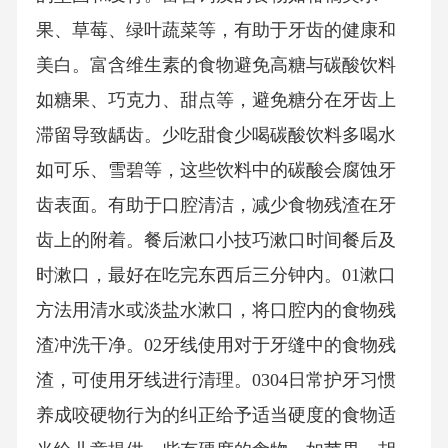
果、草莓、绿叶蔬菜等，有助于牙齿的健康和
美白。富含维生素的食物避免高糖与碳酸饮料
如糖果、巧克力、甜点等，避免糖分在牙齿上
滞留导致龋齿。少吃甜食少喝碳酸饮料多喝水
如可乐、雪碧等，这些饮料中的碳酸会腐蚀牙
齿表面。有助于口腔清洁，减少食物残渣在牙
齿上的附着。餐后漱口小技巧漱口时间餐后及
时漱口，最好在吃完东西后三分钟内。01漱口
方法用清水或淡盐水漱口，将口腔内的食物残
渣冲洗干净。02牙线使用对于牙缝中的食物残
渣，可使用牙线进行清理。0304日常护牙习惯
养成咬硬物行为的纠正给予适当硬度的食物适