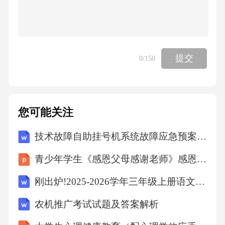
和产品特性，设置不同的色温范围，以达到最
佳的展示效果。02色温调节采用可调色温的灯
具，根据不同时间段和季节变化，灵活调整色
温，保持展柜的舒适氛围。03节能光源选型标
准光源寿命选用长寿命的光源，减少更换频率
评论
和维护成本。03选择显色性高的光源，确保展
品颜色的真实还原，提高展示效果。02光源显
色性LED光源选用高效节能的LED光源，降低能
耗，提高照明效果。0105功能迭代升级可替换
展陈模块可根据展示需求，快速更换展陈内
容，降低更换成本。灵活更换展品模块化设计
多样展示方式展陈模块采用标准化设计，方便
提交
0
/150
拆卸与组装，提高更换效率。支持多种展示方