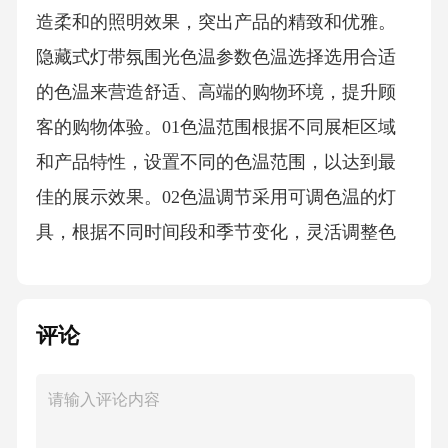
出多种展示形态和布局，满足不同的展示需求
和场景。模块组合多样性模块应具有灵活调整
的特点，可根据展示需要随时调整位置和组合
方式，提高展柜的实用性和适应性。模块灵活
调整性04照明系统设计重点照明聚焦方案使用
聚光灯突出展示欧珀莱的产品特点和品牌形
象，提高产品吸引力。聚光灯根据展柜布局和
产品特点，合理设置射灯位置和角度，突出产
品的立体感和层次感。射灯利用隐藏式灯带营
造柔和的照明效果，突出产品的精致和优雅。
隐藏式灯带氛围光色温参数色温选择选用合适
的色温来营造舒适、高端的购物环境，提升顾
客的购物体验。01色温范围根据不同展柜区域