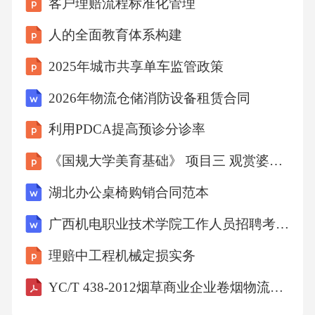
如SketchUp、3dsMax等，确保模型的精度和细
2026中国数字货币市场发展趋势研判与投资风险评估报告
节。建模完成后需进行模型校验，检查模型尺
2026中国智能手环市场竞争格局未来预测分析报告
寸、比例、材质等是否与实物一致，及时修改
公司下单流程
不符合要求的部分。进行渲染效果预览，检查
模型在灯光、材质等方面的表现，确保最终展
26年靶向药误用毒性机制深度解读
示效果。加工工艺控制节点根据设计要求和预
排球下手发球技术教学课件
算，选择合适的材料，如木板、金属、玻璃
大讨论活动阶段成果与推进策略
等，确保材料的质量和美观度。材料选择加工
客户理赔流程标准化管理
精度表面处理对加工过程进行严格控制，确保
每个部件的尺寸、角度和形状都符合要求，减
人的全面教育体系构建
少误差。对加工完成的部件进行表面处理，如
2025年城市共享单车监管政策
打磨、喷漆等，提高部件的质感和美观度。安
2026年物流仓储消防设备租赁合同
装准备检查安装现场的环境和条件，确保安