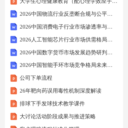
式，如实物展示、视频展示等，提升展示效
果。通过智能感应技术，实现灯光自动调节，
您可能关注
提升展品展示效果。灯光感应智能感应技术可
技术故障自助挂号机系统故障应急预案演练脚本
统计参观人数，为数据分析提供支持。人流统
计实时监测展柜内温湿度，确保展品处于最佳
青少年学生《感恩父母感谢老师》感恩教育主题班会课件
保存状态。温湿度监控智能感应技术植入售后
刚出炉!2025-2026学年三年级上册语文期末测试卷附答案
服务接口预留维修接口预留维修接口，方便售
农机推广考试试题及答案解析
后人员进行设备维护与升级。01数据接口提供
数据接口，便于收集和分析展柜使用数据，优
大学生心理健康教育（配心理学效应手册）课件 专题六 巴纳姆效应-全面认识自我开启智慧之门
化管理策略。02拓展接口预留拓展接口，便于
2026中国物流行业反垄断合规与公平竞争环境建设报告
未来增加新功能或接入其他系统。0306项目实
2026中国消费电子行业市场渗透率与未来发展趋势分析报告
施规范三维建模校验流程建模软件选择渲染效
2026人工智能芯片行业市场供需格局技术发展趋势规划分析研究报告
果模型校验采用专业建模软件进行三维建模，