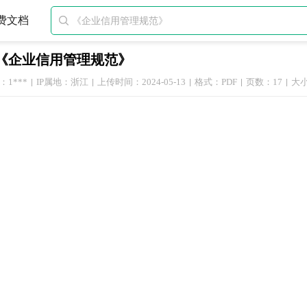
费文档

《企业信用管理规范》
1***
IP属地：浙江
上传时间：2024-05-13
格式：PDF
页数：17
大小