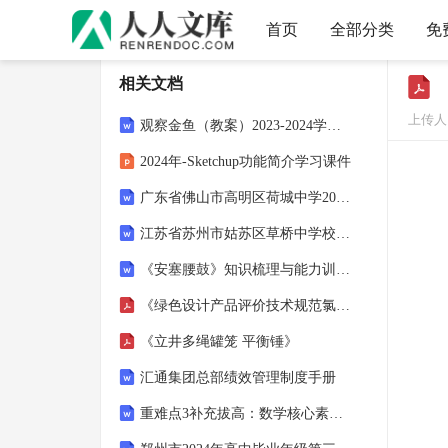
首页
全部分类
免
相关文档
上传人：
观察金鱼（教案）2023-2024学年综合实践活动三年级下册 教科版
2024年-Sketchup功能简介学习课件
广东省佛山市高明区荷城中学2022-2023学年七下期中数学试题（解析版）
江苏省苏州市姑苏区草桥中学校2022-2023学年八下期中数学试题（原卷版）
《安塞腰鼓》知识梳理与能力训练（原卷版）
《绿色设计产品评价技术规范氯化聚乙烯》
《立井多绳罐笼 平衡锤》
汇通集团总部绩效管理制度手册
重难点3补充拔高：数学核心素养理念下利用直线与圆的向量表示巧解向量最值问题探析