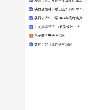
郑州市2024年高中毕业年级第三次质量预测 数学答案
陕西省榆林市横山县第四中学2023-2024学年高考冲刺模拟数学试题含解析
陕西省汉中中学2024年高考仿真模拟数学试卷含解析
11爸妈辛苦了 （教学设计）大象版六年级心理健康
电子商务安全与威胁
数控刀架可靠性研究综述