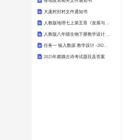
各地改名相关文件通知书
大庞村封村文件通知书
人教版地理七上第五章《发展与合作》表格教学设计
人教版八年级生物下册教学设计：7.2.2基因在亲子代之间的传递
任务一 输入数据 教学设计 -2024-2025学年桂科版初中信息技术八年级上册
2025年嫦娥古诗考试题目及答案