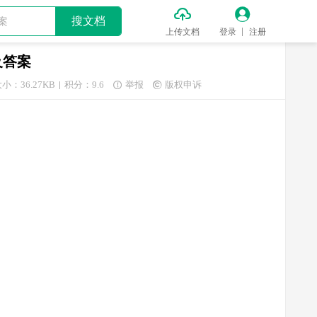


搜文档
上传文档
登录
注册
及答案
小：36.27KB
积分：9.6
举报
版权申诉

