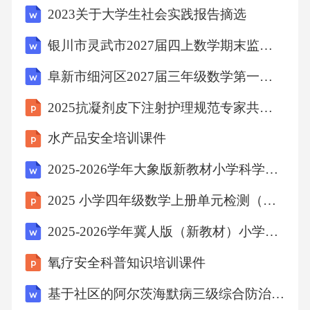
当点在直线上位于轴右侧时讨论求解即可得到
2023关于大学生社会实践报告摘选
答案；（3）①由由得，，由此求解即可；②易
银川市灵武市2027届四上数学期末监测试题含解析
得，连接，由得，，化简得，，然后联立求解
阜新市细河区2027届三年级数学第一学期期末复习检测试题含解析
即可．【详解】解：（1）∵，∴，∴，，，
2025抗凝剂皮下注射护理规范专家共识课件
∴，，，∴，，，∴AC=10，OB=6，∴；（2）
当点在直线上位于轴左侧时，由题意得，，解
水产品安全培训课件
得，，当时，，结合图形可知，当时，；同理
2025-2026学年大象版新教材小学科学三年级下册《食物中的营养》教学设计
可得，当点在直线上位于轴右侧时，，当
2025 小学四年级数学上册单元检测（七）讲解课件
时，，，解得，，结合图形可知，当时，，∴的
取值范围为；（3）①由得，，化简得，；②易
2025-2026学年冀人版（新教材）小学科学三年级下册《动物的生长变化》教学设计
得，连接，由得，，化简得，，联立方程组，
氧疗安全科普知识培训课件
解得，∴【点睛】本题主要考查了绝对值和算术
基于社区的阿尔茨海默病三级综合防治专家共识2026
平方根的非负性，三角形面积，解二元一次方