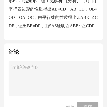
形EGCF是矩形，理由见解析.【分析】（1）由
平行四边形的性质得出AB=CD，AB∥CD，OB=
OD，OA=OC，由平行线的性质得出∠ABE=∠C
DF，证出BE=DF，由SAS证明△ABE≌△CDF
即可；（2）证出AB=OA，由等腰三角形的性质
得出AG⊥OB，∠OEG=90°，同理：CF⊥OD，
得出EG∥CF，由三角形中位线定理得出OE∥C
评论
G，EF∥CG，得出四边形EGCF是平行四边形，
即可得出结论．【详解】（1）证明：∵四边形
ABCD是平行四边形，∴AB=CD，AB∥CD，OB
=OD，OA=OC，∴∠ABE=∠CDF，∵点E，F分
别为OB，OD的中点，∴BE=OB，DF=OD，∴B
E=DF，在△ABE和△CDF中，（2）当AC=2AB
提交
0
/150