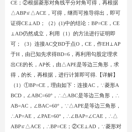
CE；②根据菱形对角线平分对角可得，再根据
△ABP≌△ACE，可得，继而可推导得出，即可
证得CE⊥AD；（2）(1)中的结论：BP=CE，CE
⊥AD仍然成立，利用（1）的方法进行证明即
可；（3）连接AC交BD于点O，CE，作EH⊥AP
于H，由已知先求得BD=6，再利用勾股定理求
出CE的长，AP长，由△APE是等边三角形，求
得，的长，再根据，进行计算即可得.【详解】
（1）①BP=CE，理由如下：连接AC，∵菱形A
BCD，∠ABC=60°，∴△ABC是等边三角形，∴
AB=AC，∠BAC=60°，∵△APE是等边三角形，
∴AP=AE，∠PAE=60°，∴∠BAP=∠CAE，∴△
ABP≌△ACE，∴BP=CE；②CE⊥AD，∵菱形对