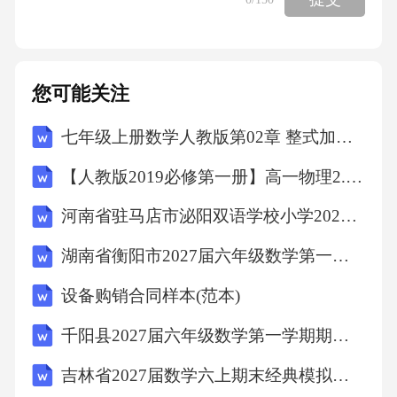
时，四边形EGCF是矩形；理由如下：∵AC=2O
A，AC=2AB，∴AB=OA，∵E是OB的中点，∴
AG⊥OB，∴∠OEG=90°，同理：CF⊥OD，∴A
您可能关注
G∥CF，∴EG∥CF，∵EG=AE，OA=OC，∴OE是
△ACG的中位线，∴OE∥CG，∴EF∥CG，∴四边
七年级上册数学人教版第02章 整式加减测试卷（原卷版）
形EGCF是平行四边形，∵∠OEG=90°，∴四边
【人教版2019必修第一册】高一物理2.时间 位移（教学设计）教案
形EGCF是矩形．【点睛】本题考查了矩形的判
河南省驻马店市泌阳双语学校小学2027届数学三上期末综合测试试题含解析
定、平行四边形的性质和判定、全等三角形的
湖南省衡阳市2027届六年级数学第一学期期末综合测试模拟试题含解析
判定、三角形中位线定理等知识，解题的关键
是灵活运用所学知识解决问题.50．
设备购销合同样本(范本)
（1），，，；（2）的取值范围为；（3）①；
千阳县2027届六年级数学第一学期期末监测模拟试题含解析
②【分析】（1）根据求出a、b、c的值，由此求
吉林省2027届数学六上期末经典模拟试题含解析
解即可；（2）分当点在直线上位于轴左侧时和