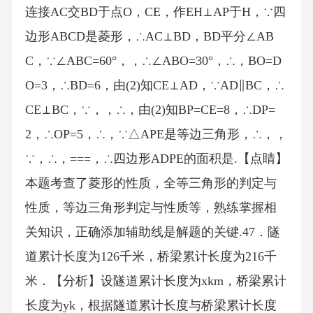
连接AC交BD于点O，CE，作EH⊥AP于H，∵四
边形ABCD是菱形，∴AC⊥BD，BD平分∠AB
C，∵∠ABC=60°，，∴∠ABO=30°，∴，BO=D
O=3，∴BD=6，由(2)知CE⊥AD，∵AD∥BC，∴
CE⊥BC，∵，，∴，由(2)知BP=CE=8，∴DP=
2，∴OP=5，∴，∵△APE是等边三角形，∴，，
∵，∴，===，∴四边形ADPE的面积是.【点睛】
本题考查了菱形的性质，全等三角形的判定与
性质，等边三角形判定与性质等，熟练掌握相
关知识，正确添加辅助线是解题的关键.47．隧
道累计长度为126千米，桥梁累计长度为216千
米．【分析】设隧道累计长度为xkm，桥梁累计
长度为yk，根据隧道累计长度与桥梁累计长度