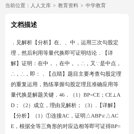
当前位置：
人人文库
>
教育资料
>
中学教育
文档描述
．见解析【分析】在、、中，运用三次勾股定
理，然后利用等量代换即可证明结论．【详
解】证明：在中，，在中，，∴，又∵是中点，
∴，∴，即：．【点睛】题目主要考查勾股定理
的重复运用，熟练掌握勾股定理且准确应用等
量代换是解题关键．46．（1）BP=CE；CE⊥A
D；（2）成立，理由见解析；（3）.【详解】
【分析】（1）①连接AC，证明△ABP≌△AC
E，根据全等三角形的对应边相等即可证得BP=