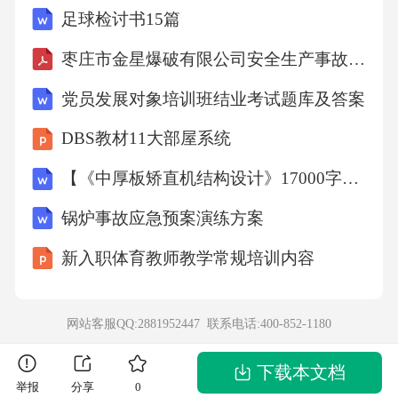
足球检讨书15篇
程组，坐标与图形，截图的关键在于能够熟练
掌握相关是进行求解．51．【分析】方程组利
枣庄市金星爆破有限公司安全生产事故应急预案1
用加减消元法，由②-①即可解答；【详解】
党员发展对象培训班结业考试题库及答案
解：，②-①，得，解得：，把代入①，得；∴
DBS教材11大部屋系统
原方程组的解为【点睛】此题考查了解二元一
次方程组，利用了消元的思想，消元的方法
【《中厚板矫直机结构设计》17000字（论文）】
有：代入消元法与加减消元法．52．（1）；
锅炉事故应急预案演练方案
（2）【分析】（1）利用代入消元法解答即
新入职体育教师教学常规培训内容
可；（2）方程整理后，利用加减消元法解答即
可．【详解】解：（1），将①代入②，得，解
网站客服QQ:2881952447 联系电话:
400-852-1180
得：n=1，代入①中，解得：m=3，所以方程组
的解为；（2）方程组化简为，①+②得，20x=6
下载本文档
举报
分享
0
0，解得：x=3，代入①中，解得：y=2，所以方