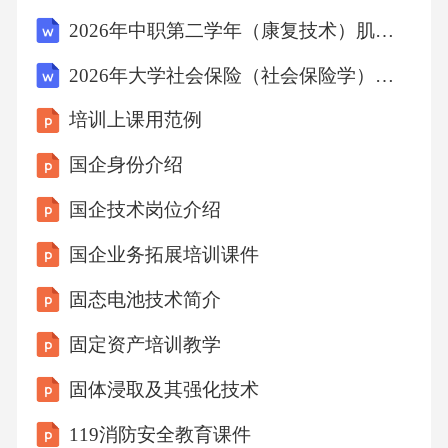
手册，建立专门的档案室进行分类存放。物理
2026年中职第二学年（康复技术）肌力训练技术试题及答案
资料存储定期审查培训资料的时效性，更新过
2026年大学社会保险（社会保险学）试题及答案
时内容，确保培训资源的准确性和有效性。资
培训上课用范例
料更新与维护培训师资源协调01通过定期的考
核和反馈机制，确保培训师的专业能力和教学
国企身份介绍
效果，选拔优秀人才。02组织专业培训，提供
国企技术岗位介绍
持续学习机会，帮助培训师提升教学技能和知
国企业务拓展培训课件
识水平。03实施有效的激励措施，如绩效奖
固态电池技术简介
金、晋升机会等，以保持培训师队伍的稳定性
和积极性。培训师的选拔与评估培训师的培训
固定资产培训教学
与发展培训师的激励与保留培训场地与设备管
固体浸取及其强化技术
理01场地选择与布置选择合适的培训场地并进
119消防安全教育课件
行有效布置，确保培训环境舒适且有利于学