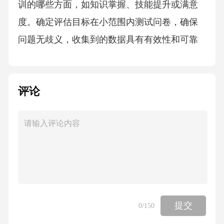
训的哪些方面，如知识掌握、技能提升或满意
度。确定评估目标在小范围内测试问卷，确保
问题无歧义，收集到的数据具有有效性和可靠
性。实施预测试避免使用专业术语或复杂问
题，确保参与者能快速准确地完成问卷。确保
评论
问卷简洁明了根据评估目标选择封闭式或开放
式问题，或两者结合，以获取全面反馈。选择
合适的问卷类型对收集的数据进行统计分析，
根据结果调整培训内容或方法，以提升未来培
训效果。分析和应用结果收集反馈信息通过设
计问卷调查，可以收集参训人员对培训内容、
形式及讲师表现的直接反馈。设计问卷调查010
提交
0
/150
2组织小组讨论，鼓励参与者分享培训体验，以