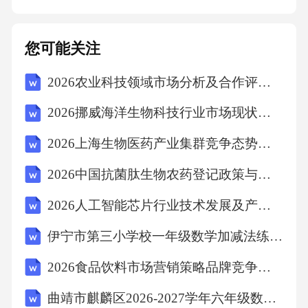
获取更深入的定性反馈信息。开展小组讨论03
通过一对一访谈，深入了解个别参训人员的培
您可能关注
训感受和改进建议，获取个性化反馈。实施一
2026农业科技领域市场分析及合作评估布局发展计划报告
对一访谈分析培训成效通过问卷或访谈形式收
集学员对培训内容、方式和讲师的满意度，以
2026挪威海洋生物科技行业市场现状供需分析及投资评估规划分析研究报告
评估培训的接受度。学员满意度调查设计前后
2026上海生物医药产业集群竞争态势发展现状投资评估分析
测试，评估学员在培训前后技能水平的变化，
2026中国抗菌肽生物农药登记政策与绿色农业应用前景评估报告
以量化培训效果。技能掌握测试跟踪学员在培
训后的工作表现和绩效提升，分析培训对长期
2026人工智能芯片行业技术发展及产业链构建与应用领域研究报告
工作成效的影响。长期绩效跟踪培训资源管理0
伊宁市第三小学校一年级数学加减法练习题
5培训资料归档采用电子文档管理系统，将培训
2026食品饮料市场营销策略品牌竞争力现状分析评估发展路线研究
资料数字化存储，便于检索和共享。电子化资
曲靖市麒麟区2026-2027学年六年级数学第一学期期末质量检测试题含解析
料管理对于无法电子化的资料，如实体书籍或