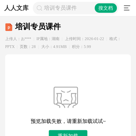
人人文库
培训专员课件
搜文档
培训专员课件
上传人：お***
IP属地：湖南
上传时间：2026-01-22
格式：
PPTX
页数：28
大小：4.91MB
积分：5.99
预览加载失败，请重新加载试试~
重新加载