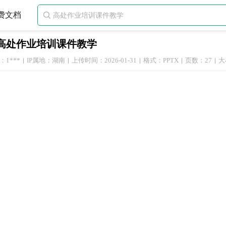
费文档

高处作业培训课件教学
1***
IP属地：湖南
上传时间：2026-01-31
格式：PPTX
页数：27
大