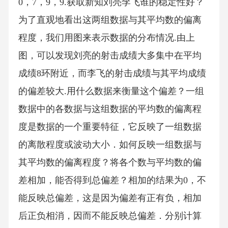
0，7，9，9.获取新知刘亮李飞谁的稳定性好？
为了直观地看出这两组数据与其平均数的偏离
程度，我们用图来表示数据的分布情况.由上
图，可以发现刘亮的射击成绩大多集中在平均
成绩8环附近，而李飞的射击成绩与其平均成绩
的偏差较大.用什么数据来衡量这个偏差？一组
数据中的各数据与这组数据的平均数的偏离程
度是数据的一个重要特征，它反映了一组数据
的离散程度或波动大小．如何反映一组数据与
其平均数的偏离程度？将各个数与平均数的偏
差相加，能否得到总偏差？相加的结果为0，不
能反映总偏差，这是因为偏差有正有负，相加
后正负相消，因而不能反映总偏差．分别计算