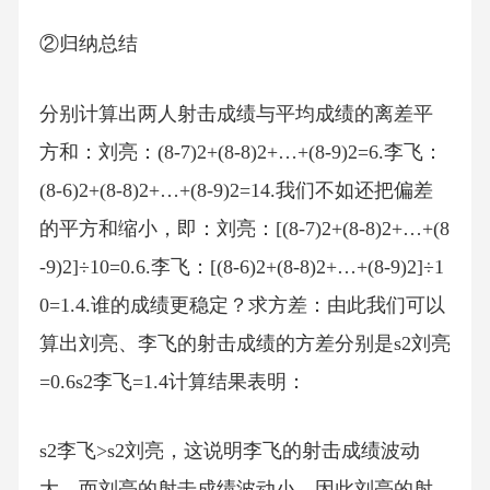
②归纳总结
分别计算出两人射击成绩与平均成绩的离差平
方和：刘亮：(8-7)2+(8-8)2+…+(8-9)2=6.李飞：
(8-6)2+(8-8)2+…+(8-9)2=14.我们不如还把偏差
的平方和缩小，即：刘亮：[(8-7)2+(8-8)2+…+(8
-9)2]÷10=0.6.李飞：[(8-6)2+(8-8)2+…+(8-9)2]÷1
0=1.4.谁的成绩更稳定？求方差：由此我们可以
算出刘亮、李飞的射击成绩的方差分别是s2刘亮
=0.6s2李飞=1.4计算结果表明：
s2李飞>s2刘亮，这说明李飞的射击成绩波动
大，而刘亮的射击成绩波动小，因此刘亮的射