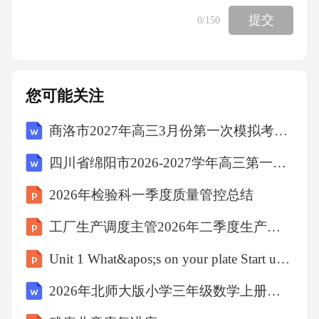
堂演练2.李明的班上要派一名选手参加学校田径
提交
0
/150
运动会的100m比赛，李明和张亮都希望自己能
参加比赛，他们在训练中10次的测试成绩(单
位：s)分别是：李明：14.5，14.9，14.2，15.0，
您可能关注
14.7，14.1，14.4，13.9，15.5，14.8；张亮：1
4.8，14.4，15.5，14.1，14.3，14.6，14.1，14.
商洛市2027年高三3月份第一次模拟考试物理试卷（含答案解析）
8，15.1，14.3.答：李明的平均成绩为14.6s，张
四川省绵阳市2026-2027学年高三第一次调研测试物理试卷（含答案解析）
亮的平均成绩为14.6s.
2026年检验科一季度质量管控总结
李明成绩的方差为0.20
工厂生产调度主管2026年二季度生产效率优化总结
Unit 1 What&apos;s on your plate Start up 课件（内嵌视频）2026-2027学年外研版英语五年级上册
2026年北师大版小学三年级数学上册第一单元《克、千克、吨的认识》标准教案