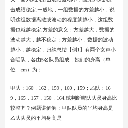
击成绩稳定.一般地，一组数据的方差越小，说
明这组数据离散或波动的程度就越小，这组数
据也就越稳定.方差的意义：方差越大，数据的
波动越大，越不稳定；方差越小，数据的波动
越小，越稳定．归纳总结【例1】有两个女声小
合唱队，各由5名队员组成，她们的身高（单
位：cm）为：
甲队：160，162，159，160，159；乙队：16
9，165，157，150，164.试判断哪队队员身高比
较整齐？例题讲解解：甲队队员的平均身高是
乙队队员的平均身高是