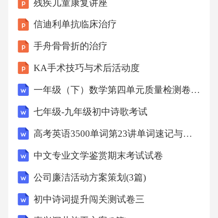
残疾儿童康复讲座
信迪利单抗临床治疗
手舟骨骨折的治疗
KA手术技巧与术后活动度
一年级（下）数学第四单元质量检测卷《青岛54版》
七年级-九年级初中诗歌考试
高考英语3500单词第23讲单词速记与拓展
中文专业文学鉴赏期末考试试卷
公司廉洁活动方案策划(3篇)
初中诗词提升闯关测试卷三