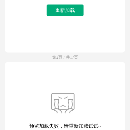
重新加载
第2页 / 共17页
预览加载失败，请重新加载试试~