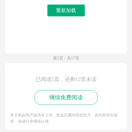
重新加载
第5页 / 共17页
已阅读5页，还剩12页未读
继续免费阅读
本文档由用户提供并上传，收益归属内容提供方，若内容存在侵
权，请进行举报或认领