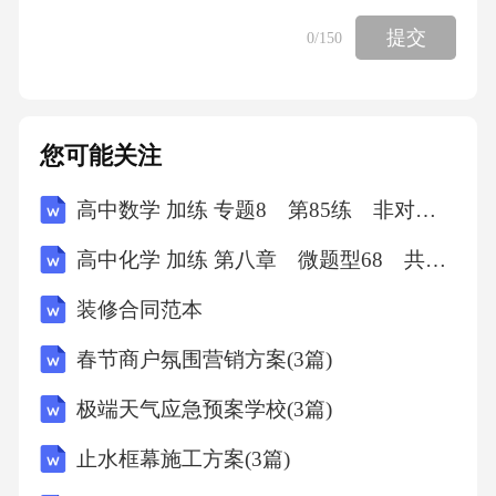
求的重要工具问卷调查01.深入了解潜在客户的
提交
0
/150
需求和偏好焦点小组讨论02.评估竞争对手的产
品和市场策略竞争对手分析03.市场调研的方法
提升产品设计和服务能力优化产品设计增加个
您可能关注
性化服务提高理赔效率根据市场需求和客户反
高中数学 加练 专题8 第85练 非对称韦达定理
馈不断改进产品设计为客户提供个性化的保险
高中化学 加练 第八章 微题型68 共价键极性 分子极性 氢键对物质性质的影响
方案和定制化的服务加强理赔流程管理，提高
理赔速度和客户满意度产品设计和服务能力完
装修合同范本
善体系提升保险安全性风险定价模型根据风险
春节商户氛围营销方案(3篇)
程度制定合理的保险费用内部审计与风控对公
极端天气应急预案学校(3篇)
司内部业务进行全面监管和审核全面风险评估
止水框幕施工方案(3篇)
对各类风险进行评估和分类处理建立风险管理