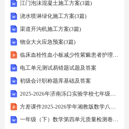
体系业务安全可靠的保证严格遵守相关法规，
江门泡沫混凝土施工方案(3篇)
建立合规管理体系，监控业务合规性。合规管
浇水喷淋绿化施工方案(3篇)
理与监控建立欺诈检测机制，减少欺诈风险对
渠道开沟机施工方案(3篇)
业务造成的损失。防范欺诈与风险加强数据保
护防止泄露和滥用数据安全与保护业务安全：
物业大火应急预案(3篇)
稳固保障06.可持续发展措施可持续发展措施和
临床血栓性血小板减少性紫癜患者护理查房
加强完善的必要性措施及其效果推动数字化转
电工单元测试易错题试题及答案
型提升服务质量，增加市场竞争力优化理赔流
初级会计职称题库基础及答案
程提升客户满意度，加强风险控制减少行政成
本提高效率，降低运营成本可持续发展措施措
2025-2026年济南泺口实验学校七年级下学期数学3月份月考考试试卷以及含答案
施的效果和成果提高产品质量增加客户满意度
方差课件2025-2026学年湘教版数学八年级下册
优化理赔流程提升
一年级（下）数学第四单元质量检测卷《青岛54版》