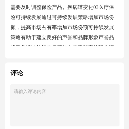
需要及时调整保险产品。疾病谱变化03医疗保
险可持续发展通过可持续发展策略增加市场份
额，提高市场占有率增加市场份额可持续发展
策略有助于建立良好的声誉和品牌形象声誉品
牌形象通过持续的保费收入实现稳定的现金流
稳定的保费收入长期盈利与持续增长可持续发
展的长期利益05.市场调研和风险管理市场调研
评论
和风险管理的重要性市场调研的意义了解竞争
情况分析竞争对手的产品特点和优势，制定差
异化竞争策略了解市场需求掌握客户需求和偏
好，制定有针对性的产品策略提供基础信息为
产品设计和风险管理提供市场环境的数据支持
调研洞察市场市场调研方法收集客户意见和需