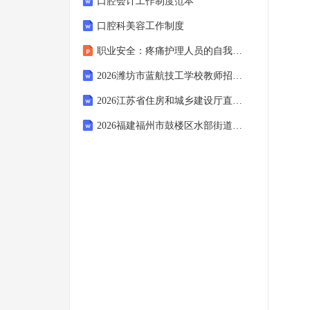
口腔会计工作制度范本
口腔科美容工作制度
职业安全：疼痛护理人员的自我防护
2026潍坊市蓝航技工学校教师招聘备考题库及1套参考答案详解
2026江苏省住房和城乡建设厅直属事业单位江苏省城乡发展研究中心招聘高层次人才备考题库及答案详解（必刷）
2026福建福州市鼓楼区水部街道办事处招聘劳务派遣人员1人备考题库及答案详解1套