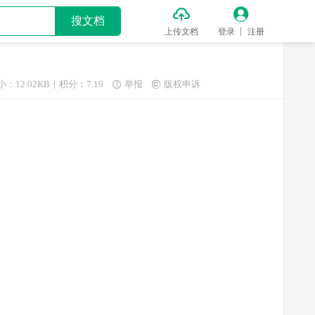


搜文档
上传文档
登录
注册
小：12.02KB
积分：7.19
举报
版权申诉

