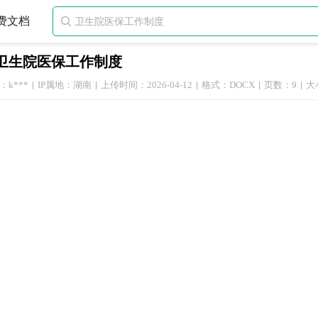
费文档

卫生院医保工作制度
k***
IP属地：湖南
上传时间：2026-04-12
格式：DOCX
页数：9
大