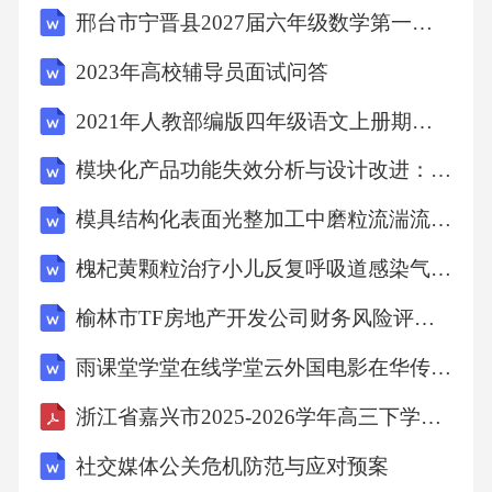
邢台市宁晋县2027届六年级数学第一学期期末达标检测模拟试题含解析
2023年高校辅导员面试问答
2021年人教部编版四年级语文上册期中考试卷()
模块化产品功能失效分析与设计改进：理论、实践与创新
模具结构化表面光整加工中磨粒流湍流调控与加工机理深度剖析
槐杞黄颗粒治疗小儿反复呼吸道感染气阴两虚证的临床探究与成效分析
榆林市TF房地产开发公司财务风险评估与防范：基于市场与企业双视角的剖析
雨课堂学堂在线学堂云外国电影在华传播史(中国传媒大学)单元测试考核答案
浙江省嘉兴市2025-2026学年高三下学期二模英语试题+答案
社交媒体公关危机防范与应对预案