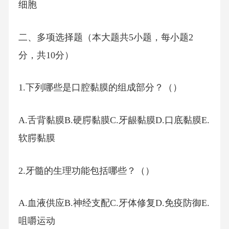
细胞
二、多项选择题（本大题共5小题，每小题2
分，共10分）
1.下列哪些是口腔黏膜的组成部分？（）
A.舌背黏膜B.硬腭黏膜C.牙龈黏膜D.口底黏膜E.
软腭黏膜
2.牙髓的生理功能包括哪些？（）
A.血液供应B.神经支配C.牙体修复D.免疫防御E.
咀嚼运动