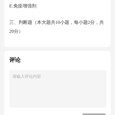
E.免疫增强剂
三、判断题（本大题共10小题，每小题2分，共
20分）
1.口腔黏膜的角化层是所有口腔黏膜的组成部
分。（）
评论
2.牙髓的炎症反应通常由细菌感染引起。（）
3.成釉细胞分化过程中，ameloblastin是第一个表
达的釉质蛋白。（）
4.釉质矿化过程中，钙离子和磷酸根离子是主要