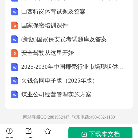
材料二：患者，女性，28岁，主诉牙齿美白效
山西特岗体育试题及答案
果不佳，要求进行牙体修复治疗。检查发现患
国家保密培训课件
者有重度四环素牙，牙齿变色，表面粗糙，有
(新版)国家保安员考试题库及答案
牙本质小管暴露。
安全驾驶从这里开始
1.根据材料一，分析该患者可能患有哪种牙周疾
2025-2030年中国椰壳行业市场现状供需分析及投资评估规划分析研究报告
病，并简述其病因及治疗原则。
欠钱合同电子版（2025年版）
2.根据材料二，分析该患者牙齿美白效果不佳的
煤业公司经营管理实施方案
原因，并提出可能的牙体修复治疗方法。
网站客服QQ:2881952447 联系电话:
400-852-1180
五、论述题（本大题共1小题，共20分）
下载本文档