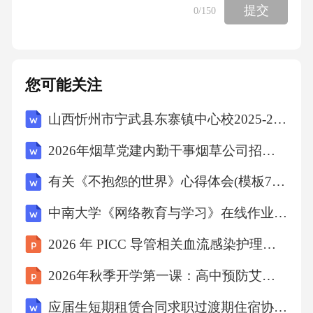
提交
0
/150
的矿物质成分。（）
5.牙周膜的主要细胞类型是牙周膜成纤维细胞。
您可能关注
（）
山西忻州市宁武县东寨镇中心校2025-2026学年第二学期期末学业诊断四年级语文（文字版含答案）
6.唾液分泌的主要调节激素是抗利尿激素。（）
2026年烟草党建内勤干事烟草公司招聘考试笔试试题（含答案）
有关《不抱怨的世界》心得体会(模板7篇)
7.口腔颌面部感染最常见的细菌是金黄色葡萄球
菌。（）
中南大学《网络教育与学习》在线作业答案
2026 年 PICC 导管相关血流感染护理个案分享
8.牙周病的病因中，牙菌斑是最主要的致病因
素。（）
2026年秋季开学第一课：高中预防艾滋病教育
应届生短期租赁合同求职过渡期住宿协议范本三篇