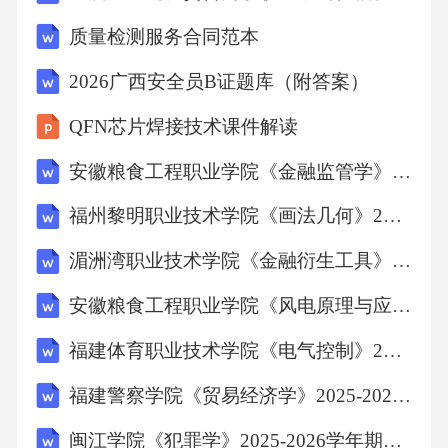
9.釉质发育不全的病理特征是釉质矿化不良。
质量检测服务合同范本
（）
2026广西安全员B证题库（附答案）
10.口腔黏膜免疫中，主要的免疫细胞是T淋巴细
QFN芯片焊接技术课件解读
胞。（）
安徽粮食工程职业学院《金融监管学》2025-2026学年期末试卷
四、材料分析题（本大题共2小题，每小题10
福州黎明职业技术学院《画法几何》2025-2026学年期末试卷
分，共20分）
湄洲湾职业技术学院《金融衍生工具》2025-2026学年期末试卷
材料一：患者，男性，35岁，主诉牙龈出血、
安徽粮食工程职业学院《风电原理与应用技术》2025-2026学年期末试卷
牙龈肿胀、牙齿松动1个月。检查发现牙龈红
福建体育职业技术学院《电气控制》2025-2026学年期末试卷
肿，探诊出血，牙结石沉积，牙齿松动Ⅰ度。X
福建警察学院《贸易经济学》2025-2026学年期末试卷
光片显示牙槽骨吸收约20%。
闽江学院《犯罪学》2025-2026学年期末试卷