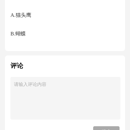
A.猫头鹰
B.蝴蝶
C.狮子
评论
D.鹿
8.罗马神话中的伊里斯是彩虹女神，其职责包括
（）
A.传递宙斯的旨意