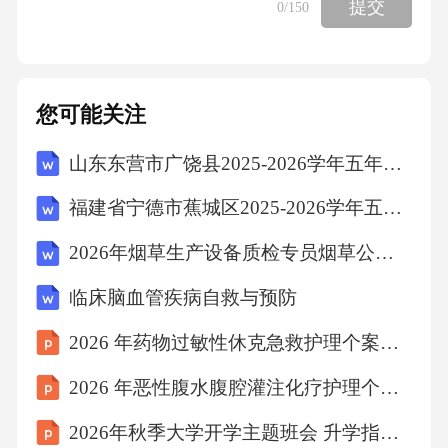
提交
0
/150
B.沟通人间与神界
C.管理海洋生物
您可能关注
D.治疗疾病
山东东营市广饶县2025-2026学年五年级下学期期末语文试题（文字版含答案）
福建省宁德市蕉城区2025-2026学年五年级上学期期末语文试题（文字版含答案）
9.希腊神话中的波塞冬是海洋之神，其象征物是
（）
2026年烟草生产设备质检专员烟草公司招聘考试笔试试题（含答案）
临床脑血管疾病自救与预防
A.鲸鱼
2026 年药物过敏性休克急救护理个案分享
B.海豚
2026 年恶性腹水腹腔灌注化疗护理个案分享
2026年秋季大学开学主题班会 升学指导与志愿规划课件
C.三叉戟