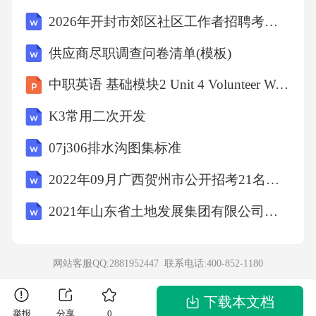
二、多项选择题（本大题共5小题，每小题3
2026年开封市郊区社区工作者招聘考试参考题库及答案解析
分，共15分）
供应商尽职调查问卷清单(模板)
中职英语 基础模块2 Unit 4 Volunteer Work
1.希腊神话中的泰坦神族与奥林匹斯神族之间的
战争被称为（）
K3常用二次开发
07j306排水沟图集标准
A.泰坦战争
2022年09月广西贺州市公开招考21名县级政府统计机构统计协管员（协统员）模拟卷3套含答案附详解
B.奥林匹斯战争
2021年山东省土地发展集团有限公司招聘笔试试题及答案解析
C.普罗米修斯战争
网站客服QQ:2881952447 联系电话:
400-852-1180
D.赫拉克勒斯战争
下载本文档
举报
分享
0