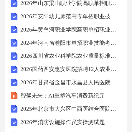
2026年山东梁山职业学院高职单招职业技能考试题库带答案详解（综合题）
等。故选A。11．某社区近期出现多例流感病
2026年安阳幼儿师范高专单招职业技能考试模拟试卷及参考答案详解（能力提升）
例，卫生部门建议居民加强个人防护，减少聚
集性活动，并推广疫苗接种。这些措施属于疾
2026年黄垒河职业学院高职单招职业技能考试模拟试卷含答案详解【夺分金卷】
病预防中的()。A、控制传染源B、切断传播途
2024年河南省濮阳市单招职业技能考试模拟试卷含答案详解【预热题】
径C、保护易感人群D、隔离患者答案：B解
2026四川省农业科学院农业质量标准与检测技术研究所科研辅助人员招聘1人农业考试模拟试题及答案解析
析：疾病预防的措施主要包括控制传染源、切
断传播途径、保护易感人群。题干中，卫生部
2026国药西安惠安医院招聘12人农业考试参考题库及答案解析
门建议居民减少聚集性活动、推广疫苗接种，
2026年甘肃省金昌市永昌县人民医院招聘农业考试参考题库及答案解析
目的是减少病毒传播的机会，属于切断传播途
智驾未来：AI重塑汽车消费新纪元
径的措施。A项错误，控制传染源指对病人、病
2025年北京市大兴区中西医结合医院招聘真题
原携带者进行隔离治疗；C项错误，保护易感人
群指对未感染人群采取措施降低感染风险；D项
2026年消防设施操作员实操测试题
错误，隔离患者属于控制传染源的具体手段。