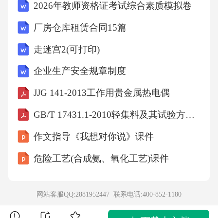
2026年教师资格证考试综合素质模拟卷
故选B。12．市场经济的基本原理之一是通过价
厂房仓库租赁合同15篇
格机制调节资源配置，当某种商品供不应求
时，其价格通常会()。A、下降B、不变C、上升
走迷宫2(可打印)
D、波动不定答案：C解析：市场经济中，价格
企业生产安全规章制度
机制是调节资源配置的重要手段。当商品供不
JJG 141-2013工作用贵金属热电偶
应求时，需求大于供给，购买者竞争激烈，导
GB/T 17431.1-2010轻集料及其试验方法第1部分：轻集料
致价格上涨，从而刺激生产者增加供应，抑制
需求。C项正确，供不应求时价格上升。A项错
作文指导《我想对你说》课件
误，供过于求时价格下降；B项错误，价格会因
危险工艺(合成氨、氧化工艺)课件
供需关系变化而变动；D项错误，价格虽有波
动，但供不应求时主要趋势是上升。故选C。1
网站客服QQ:2881952447 联系电话:
400-852-1180
3．根据《民法典》，自然人年满多少周岁时具