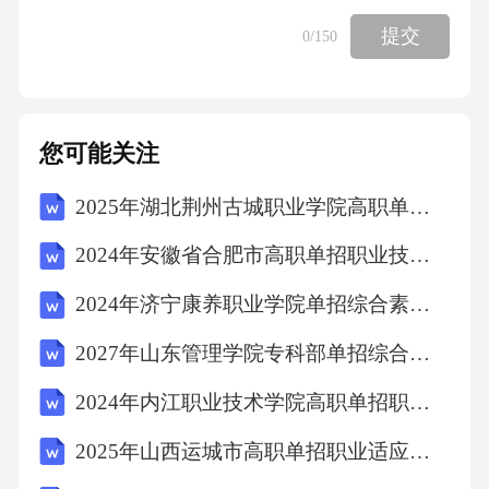
表示真实、不违反法律和行政法规的强制性规
提交
0
/150
定等条件。D项错误，并非所有民事法律行为都
必须以书面形式订立，口头形式同样有效。故
选D。10．甲向乙借款10000元，约定一年后归
您可能关注
还，乙未要求提供担保，甲拒绝提供担保的行
2025年湖北荆州古城职业学院高职单招职业适应性测试考试题库附参考答案详解（突破训练）
为违反了()。A、诚实信用原则B、公平原则C、
自愿原则D、平等原则答案：A解析：《民法
2024年安徽省合肥市高职单招职业技能考试题库带答案详解（综合题）
典》规定，民事主体从事民事活动，应当遵循
2024年济宁康养职业学院单招综合素质考试模拟试卷及参考答案详解【能力提升】
诚信原则，秉持诚实，恪守承诺。乙未要求提
2027年山东管理学院专科部单招综合素质考试题库附答案详解【巩固】
供担保，甲拒绝提供担保的行为违反了诚实信
用原则。B项错误，公平原则指民事主体权利义
2024年内江职业技术学院高职单招职业技能考试模拟试卷及参考答案详解【B卷】
务对等；C项错误，自愿原则指民事主体自主决
2025年山西运城市高职单招职业适应性测试考试题库及参考答案详解【夺分金卷】
定；D项错误，平等原则指民事主体法律地位平