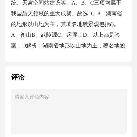
统、天宫空间站建设等。A、B、C三项均属于
我国航天领域的重大成就。故选D。8．湖南省
的地形以山地为主，其著名地貌景观包括()。
A、衡山B、武陵源C、岳麓山D、以上都是答
案：D解析：湖南省地形以山地为主，著名地貌
景观包括衡山、武陵源、岳麓山等。A、B、C
三项均为湖南省的著名地貌。故选D。9．根据
评论
《民法典》，下列哪一项不属于民事法律行为
应当具备的条件？()A、行为人具有相应的民事
行为能力B、意思表示真实C、不违反法律、行
政法规的强制性规定D、必须以书面形式订立答
案：D解析：《民法典》规定，民事法律行为应
当具备行为人具有相应的民事行为能力、意思