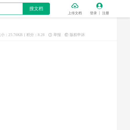


搜文档
上传文档
登录
注册
小：25.76KB
积分：8.28
举报
版权申诉

