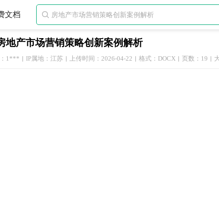
费文档

房地产市场营销策略创新案例解析
1***
IP属地：江苏
上传时间：2026-04-22
格式：DOCX
页数：19
大