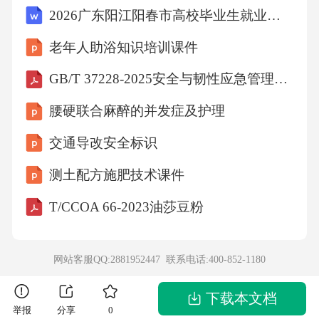
2026广东阳江阳春市高校毕业生就业见习招募10人备考题库（第七期）附答案详解（满分必刷）
任）；3.法律环境分析（目标国法律风险）。-
合同评审核心性：-防范格式条款陷阱（如霸王
老年人助浴知识培训课件
条款）；-明确违约责任与争议解决；-避免法律
GB/T 37228-2025安全与韧性应急管理突发事件管理指南
适用冲突。解析：尽职调查需全面，但合同评
腰硬联合麻醉的并发症及护理
审是核心，因合同直接决定权利义务，且企业
交通导改安全标识
可通过合同设计规避风险。5.答案：-审查格式
条款：1.是否以显著方式提示（如加粗、附
测土配方施肥技术课件
件）；2.是否公平合理（如违约金过高）。-法
T/CCOA 66-2023油莎豆粉
律依据：《民法典》第496条（提供格式条款方
负说明义务）。-实务建议：要求对方修改不合
网站客服QQ:2881952447 联系电话:
400-852-1180
理条款，或通过补充协议明确权利义务。解
析：格式条款需对弱势方公平，中车作为采购
下载本文档
举报
分享
0