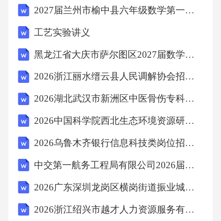
2027届兰州市榆中县六年级数学第一学期期末学业水平测试试题含解析
先”不代表绝对排斥诉讼，但需明确是否为“唯一
争议解决方式”。若未明确，法院可受理。3.答
工艺实验讲义
案：-审查不可抗力条款：合同若未约定不可抗
黑龙江省大庆市萨尔图区2027届数学六年级第一学期期末质量检测试题含解析
力范围，可参照《民法典》第590条（如自然灾
2026浙江丽水缙云县人民调解协会招聘8人备考题库及完整答案详解1套
害、政府行为等）。-主张部分免责：若供应商
仅部分延迟，己方可要求减少违约金或延期付
2026湖北武汉市新洲区中医骨伤专科医院招聘护理人员7人备考题库完整参考答案详解
款。-实务建议：要求供应商提供不可抗力证明
2026中国科学院西北生态环境资源研究院招聘备考题库附答案详解（满分必刷）
（如政府公告、气象记录），并协商调整合
2026乌鲁木齐银行信息科技类岗位招聘备考题库及答案详解（必刷）
同。解析：不可抗力需“不能预见、不能避免且
中交第一航务工程局有限公司2026届春季校园招聘25人备考题库含答案详解（综合卷）
不能克服”，若供应商未达标准，己方有权主张
部分免责，但需及时通知对方。4.答案：-尽职
2026广东深圳龙岗区横岗街道振业城第一幼儿园招聘1人备考题库及一套参考答案详解
调查环节：1.客户背景调查（信用、诉讼记
2026浙江绍兴市越才人力资源服务有限责任公司招聘1人备考题库及答案详解（真题汇编）
录）；2.合同条款评审（格式条款、违约责