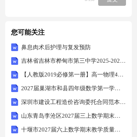
序障碍。-购买贸易保险：针对海外项目风险，
投保出口信用保险，降低政治风险和信用风
险。解析：海外合同纠纷常见于法律适用差
您可能关注
异、文化冲突和执行困难。中车需结合《涉外
鼻息肉术后护理与复发预防
民事关系法律适用法》和国际贸易惯例（如CIS
G），明确约定争议解决方式（仲裁优于诉讼，
吉林省吉林市桦甸市第三中学2025-2026学年第二学期八年级期末英语试题（文字版含答案）
尤其跨境仲裁）。2.答案：-审查合同条款：若
【人教版2019必修第一册】高一物理4自由落体运动（教学设计）教案
一方拒绝仲裁，需确认合同是否约定“诉讼与仲
2027届巢湖市和县四年级数学第一学期期末检测模拟试题含解析
裁互斥”。若不互斥，可向法院起诉。-法律依
据：《民事诉讼法》第127条规定，仲裁机构无
深圳市建设工程造价咨询委托合同范本(范本)
权审理未约定仲裁的案件。-实务建议：尽快收
山东青岛李沧区2027届三上数学期末复习检测试题含解析
集证据，向有管辖权的法院提交起诉状，同时
十堰市2027届六上数学期末教学质量检测试题含解析
通知对方已提起诉讼。解析：合同约定“仲裁优