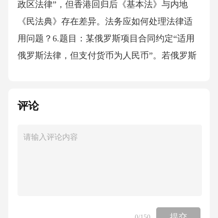
政区法律”，但香港回归后《基本法》与内地
《民法典》存在差异。法务应如何处理法律适
用问题？6.题目：某俄罗斯项目合同约定“适用
俄罗斯法律，但支付货币为人民币”。若俄罗斯
法院判决后，己方需在中国执行，法务应如何
操作？7.题目：某中东项目合同约定“适用阿联
评论
酋迪拜法律”，但迪拜法律对“格式条款”保护较
弱。法务应如何加强己方权益保护？答案与解
析一、综合能力类答案与解析1.答案：-明确合
同条款：在合同中约定详细的违约责任、争议
解决机制、不可抗力范围等，避免模糊表述。-
选择友好仲裁机构：优先选择中车熟悉的国际
仲裁机构（如ICC、CIETAC），减少语言和程
提交
0
/150