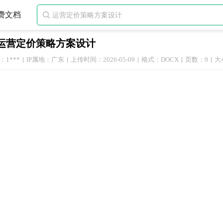
费文档

运营定价策略方案设计
1***
IP属地：广东
上传时间：2026-05-09
格式：DOCX
页数：9
大