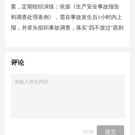
案，定期组织演练；依据《生产安全事故报告
和调查处理条例》，需在事故发生后1小时内上
报，并牵头组织事故调查，落实"四不放过"原则
（原因未查清、责任人未处理、整改措施未落
实、有关人员未受到教育不放过）。
评论
职业健康与劳动保护的合规要求根据《中华人
民共和国职业病防治法》，安全办主任需监督
落实职业健康检查制度，改善劳动条件，为从
业人员提供符合国家标准的劳动防护用品，对
职业病危害因素进行监测与评价，保障员工职
业健康权益。02安全管理制度建设与执行制度
制定依据与原则安全管理制度体系构建依据国
提交
0
/150