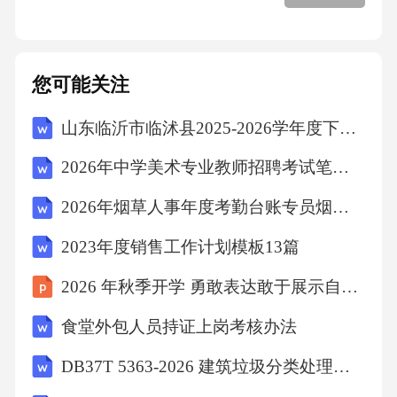
家安全生产法律法规、行业标准及总公司安全
政策，结合企业实际，遵循"安全第一、预防为
主、综合治理"原则，确保制度的合规性、科学
您可能关注
性和可操作性。核心制度框架搭建构建以安全
山东临沂市临沭县2025-2026学年度下学期期末学业水平测试六年级语文（文字版含答案）
生产责任制为核心，涵盖安全风险分级管控、
2026年中学美术专业教师招聘考试笔试试题（含答案）
隐患排查治理、安全教育培训、应急管理、特
种设备安全、职业健康管理等关键领域的制度
2026年烟草人事年度考勤台账专员烟草公司招聘考试笔试试题（含答案）
体系。制度修订与动态优化定期评估制度适用
2023年度销售工作计划模板13篇
性，根据法律法规更新、企业发展变化及安全
2026 年秋季开学 勇敢表达敢于展示自我风采
管理实践，及时修订完善，消除过时规定，确
食堂外包人员持证上岗考核办法
保制度持续有效，如2025年需结合最新《安全
生产法》修订内容进行调整。制度宣贯与执行
DB37T 5363-2026 建筑垃圾分类处理技术标准
监督组织开展制度培训，确保全员知晓并理