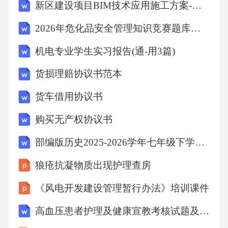
新区建设项目BIM技术应用施工方案-施工技术方案
解；通过日常监督检查、专项考核等方式，督
2026年危化品安全管理知识竞赛题库及答案
促各部门严格执行制度，对违规行为进行纠正
机电专业学生实习报告(通-用3篇)
和处理，保障制度落地见效。制度执行监督与
优化流程建立动态监督机制依据国家及总公司
货损理赔协议书范本
安全生产方针、法规，对职业安全卫生管理制
货车借用协议书
度、安全技术规程及措施计划的执行情况进行
购买无产权协议书
常态化监督检查，确保制度落地。隐患排查与
整改闭环管理组织安全大检查，对查出的隐患
部编版历史2025-2026学年七年级下学期期末调研卷（八）（含答案）
制定防范措施，明确整改责任部门、责任人及
狼疮抗凝物质出现护理查房
完成时限，跟踪监督整改工作的完成情况，形
《风电开发建设管理暂行办法》培训课件
成“排查-整改-验证”闭环。定期制度适用性评估
高血压患者护理及健康宣教考核试题及答案解析
结合企业发展实际与最新法规要求，定期评估