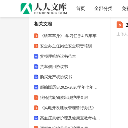
首页
全部分类
免
相关文档
上传人：
《轿车车身》-学习任务4 汽车车灯及灯泡的拆装与更换
安全办主任岗位安全职责培训
货损理赔协议书范本
货车借用协议书
购买无产权协议书
部编版历史2025-2026学年七年级下学期期末调研卷（八）（含答案）
狼疮抗凝物质出现护理查房
《风电开发建设管理暂行办法》培训课件
高血压患者护理及健康宣教考核试题及答案解析