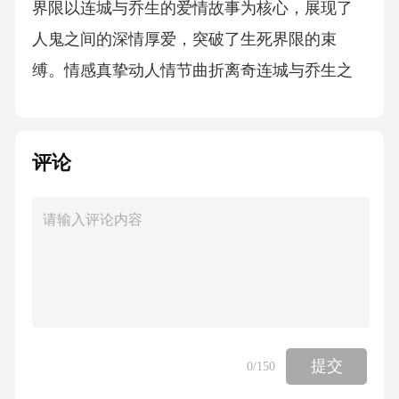
界限以连城与乔生的爱情故事为核心，展现了
人鬼之间的深情厚爱，突破了生死界限的束
缚。情感真挚动人情节曲折离奇连城与乔生之
间的爱情真挚而动人，通过细腻的心理描写和
情感刻画，让读者感受到他们之间的深情厚
评论
意。故事通过一系列的情节设置，如连城病
重、乔生殉情、连城还魂等，使得整个故事曲
折离奇，引人入胜。123故事中运用了许多隐喻
来表达深意，如连城与乔生的爱情象征着纯洁
真挚的爱情，而连城的病重则象征着爱情的困
境和考验。隐喻与双关语运用隐喻表达深意故
事中运用了一些双关语，如“连城”一词既指地名
提交
0
/150
又指人物，增加了故事的趣味性和可读性。双