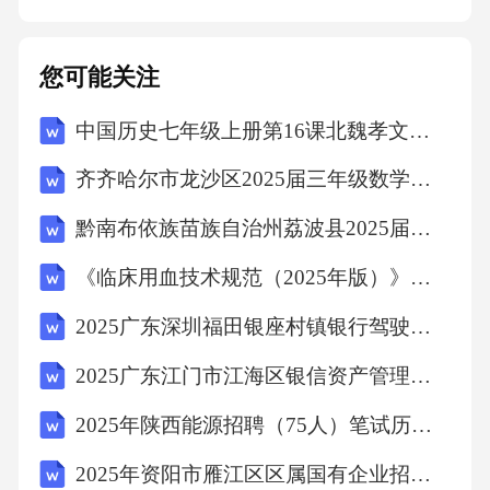
关语增添趣味性隐喻和双关语的运用，不仅增
添了故事的文学性，同时也暗示了故事的主题
您可能关注
和情感，使读者在阅读过程中产生共鸣。暗示
中国历史七年级上册第16课北魏孝文帝改革教学设计
主题和情感虚实交织的时空结构故事中通过梦
境、幻觉等手法，将虚幻与现实巧妙地交织在
齐齐哈尔市龙沙区2025届三年级数学下学期期末调研模拟试题含解析
一起，营造出一种神秘而诡异的氛围。虚幻与
黔南布依族苗族自治州荔波县2025届数学四年级下学期期中联考试题（含解析）
现实交织时间跳跃与交叉空间变换与呼应故事
《临床用血技术规范（2025年版）》考核试题
中时间跳跃与交叉运用，如连城病重与乔生殉
情之间的时间交错，使得整个故事更加复杂而
2025广东深圳福田银座村镇银行驾驶岗社会招聘笔试历年典型考题及考点剖析附带答案详解
引人入胜。故事中空间变换多样，从现实世界
2025广东江门市江海区银信资产管理有限公司招聘5人笔试历年常考点试题专练附带答案详解
到阴间、再到还魂后的现实世界，各个空间之
2025年陕西能源招聘（75人）笔试历年典型考点题库附带答案详解
间相互呼应，构成一个完整的叙事空间。05思
2025年资阳市雁江区区属国有企业招聘（8人）笔试历年典型考点题库附带答案详解
想内涵解读突破封建礼教束缚爱情自由连城故