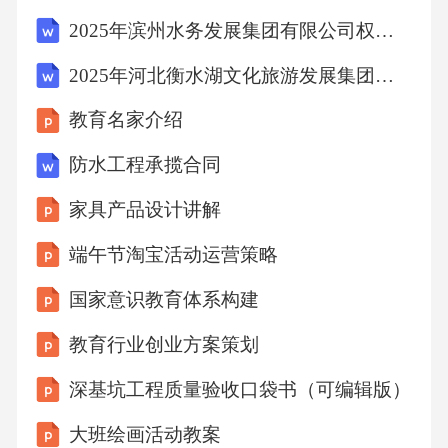
事中的爱情主线体现了对封建礼教束缚的突
2025年滨州水务发展集团有限公司权属公司公开招聘国有企业工作人员（13人）笔试历年典型考点题库附带答案详解
破，主人公通过爱情的力量，勇敢追求自由幸
2025年河北衡水湖文化旅游发展集团有限公司岗位招聘15人笔试历年典型考点题库附带答案详解
福。01婚姻自主故事中主人公反对包办婚姻，
教育名家介绍
坚持自主选择配偶，体现了对婚姻自主的强烈
追求。02挑战封建礼教故事中主人公敢于挑战
防水工程承揽合同
封建礼教，勇敢追求真爱，展现了反封建礼教
家具产品设计讲解
的精神。03知识分子的理想投射知识分子困境
端午节淘宝活动运营策略
故事反映了当时知识分子在封建礼教束缚下的
国家意识教育体系构建
困境，表达了对知识分子命运的关注和同情。0
3故事中的主人公将自己的理想和抱负寄托在爱
教育行业创业方案策划
情和事业上，通过爱情和事业的成功来实现自
深基坑工程质量验收口袋书（可编辑版）
我价值。02理想寄托才华被埋没连城故事中的
大班绘画活动教案
主人公多为才华横溢的文人，但他们在现实中