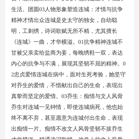
生活。团圆03人物形象塑造连城：才情与抗争
精神才情出众连城是史太守的独女，自幼聪
明，工刺绣，诗词歌赋无所不精，尤其擅长
《连城》一曲，才华横溢。01抗争精神连城不
甘被父亲卖给盐商为妾，每晚绣鞋一双，表达
内心的抗争与不满，展现其坚韧不屈的精神。0
2忠贞爱情连城在病中，面对生死考验，她坚守
对乔生的爱情，不惜献出自己的生命，表现出
真挚而坚定的爱情。03乔生：痴情与文人风骨
乔生对连城一见钟情，即使连城病死，他也始
终不离不弃，甚至愿意为连城付出生命，表现
出痴情一片。痴情不改文人风骨坚韧不拔乔生