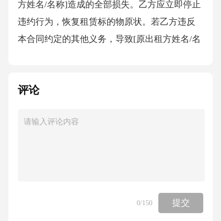
方姓名/名称]造成的全部损失。乙方应立即停止
违约行为，恢复租赁标的物原状。若乙方违反
本合同约定的其他义务，导致[原出租方姓名/名
称]或甲方遭受损失的，乙方应承担赔偿责任。
3.[原出租方姓名/名称]违约责任若[原出租方姓
评论
名/名称]违反原租赁协议约定，未按照约定提供
租赁服务或擅自解除原租赁协议等，导致甲方
或乙方遭受损失的，[原出租方姓名/名称]应承
担赔偿责任。如[原出租方姓名/名称]对乙方支
付的租金等费用拒绝出具合法有效的收款凭
证，乙方有权暂停支付租金，并要求[原出租方
姓名/名称]限期改正。若[原出租方姓名/名称]在
提交
0
/150
限期内未改正，给乙方造成损失的，[原出租方