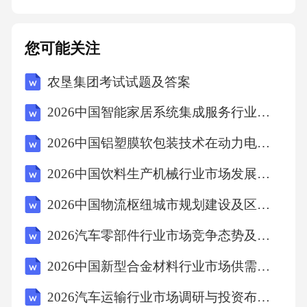
姓名/名称]应承担赔偿责任。四、争议解决1.本
合同的签订、履行、解释及争议解决均适用中
您可能关注
华人民共和国法律。2.双方在履行本合同过程中
农垦集团考试试题及答案
如发生争议，应首先通过友好协商解决；协商
不成的，任何一方均有权向有管辖权的人民法
2026中国智能家居系统集成服务行业市场供需分析及投资评估规划分析研究报告
院提起诉讼。五、其他条款1.本合同自双方签字
2026中国铝塑膜软包装技术在动力电池领域渗透分析
（或盖章）之日起生效，一式三份，甲方、乙
2026中国饮料生产机械行业市场发展需求分析及投资评估规划分析研究报告
方各执一份，报[
2026中国物流枢纽城市规划建设及区域经济带动效应研究报告
2026汽车零部件行业市场竞争态势及投资前景规划分析研究报告
2026中国新型合金材料行业市场供需现状调研及投资建设项目规划分析研究报告
2026汽车运输行业市场调研与投资布局报告