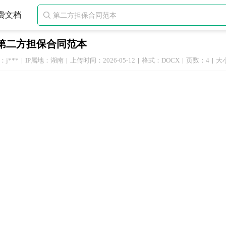
费文档

第二方担保合同范本
j***
IP属地：湖南
上传时间：2026-05-12
格式：DOCX
页数：4
大小