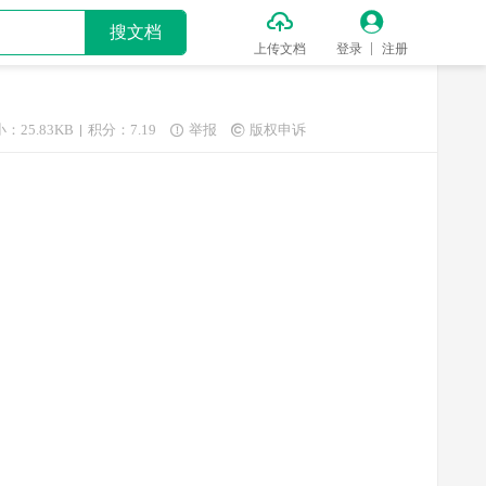


搜文档
上传文档
登录
注册
：25.83KB
积分：7.19
举报
版权申诉

