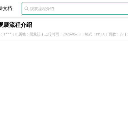
费文档

观展流程介绍
1***
IP属地：黑龙江
上传时间：2026-05-11
格式：PPTX
页数：27