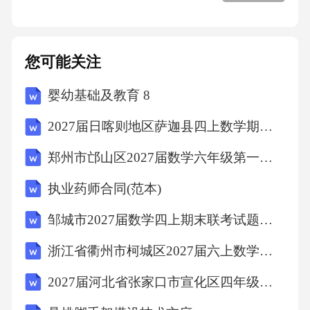
村儿童提供更多的学习机会和资源。02学校教
育资源开放家长参与教育鼓励家长积极参与学
校活动，提高家长对孩子教育的关注度和参与
您可能关注
度。01志愿者支教规范化志愿者选拔制定严格
婴幼基础及教育 8
的志愿者选拔标准，确保支教人员的专业素质
和教学能力。01培训和指导为志愿者提供系统
2027届日喀则地区萨迦县四上数学期末监测试题含解析
的培训和指导，提高他们的教育教学水平和适
郑州市邙山区2027届数学六年级第一学期期末考试试题含解析
应能力。02志愿者激励建立合理的志愿者激励
执业药师合同(范本)
机制，鼓励更多的人参与到乡村儿童教育志愿
邹城市2027届数学四上期末联考试题含解析
服务中来。03公益捐赠管理流程建立完善的捐
赠物资管理制度，确保捐赠物资的安全、有效
浙江省衢州市柯城区2027届六上数学期末考试试题含解析
使用。捐赠物资管理资金使用透明监督与评估
2027届河北省张家口市宣化区四年级数学第一学期期末综合测试模拟试题含解析
公开公益捐赠资金的来源和使用情况，增加公