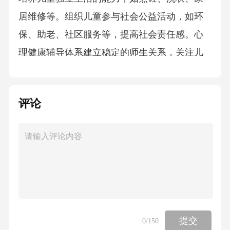
居维修等。组织儿童参与社会公益活动，如环
保、助老、社区服务等，提高社会责任感。心
理健康辅导体系建立稳定的师生关系，关注儿
童的情感需求，提供必要的关爱与陪伴。情感
关爱与陪伴开设心理健康教育课程，帮助儿童
评论
了解自我，掌握情绪管理和应对压力的方法。
心理健康教育为儿童提供专业的心理辅导和咨
询服务，帮助他们解决心理问题，促进其健康
成长。心理辅导与咨询05社区协同机制家校共
育模式创新家校沟通平台建立有效的家校沟通
平台，促进家长、教师和学校之间的信息交流
和合作。03将学校教育资源向社区开放，为乡
提交
0
/150