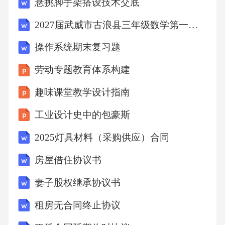
悬挑脚手架搭设技术交底
益事业的透明度和公信力。定期对公益项目进
行评估和监督，确保公益捐赠的效果落到实
2027届武威市古浪县三年级数学第一学期期末质量检测试题含解析
处，为乡村儿童教育提供持续的支持。06技术
操作系统期末复习题
赋能方案利用互联网技术和音视频通信工具，
劳动专题教育体系构建
为乡村儿童提供远程课程。在线课堂系统建立
趣味课堂教学设计指南
数字化教学资源库，包括电子教材、视频教
程、在线题库等。教学资源库搭建学生、教师
工业设计史中的包豪斯
和家长之间的互动平台，促进交流和协作。互
2025灯具材料（采购供应）合同
动学习社区远程教育平台搭建智能教学硬件应
房屋借住协议书
用智能互动白板将传统黑板与现代化技术相结
合，实现远程互动教学。03通过语音识别和自
妻子股权继承协议书
然语言处理技术，帮助学生进行听说读写训
租房无合同终止协议
练。02智能语音助手平板电脑为乡村学生配备