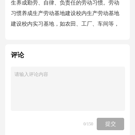
生养成勤劳、自律、负责任的劳动习惯。劳动
习惯养成生产劳动基地建设校内生产劳动基地
建设校内实习基地，如农田、工厂、车间等，
让学生亲身体验生产过程，了解劳动创造价
值。01校外劳动实践基地与企业、农村等合
评论
作，建立稳定的校外劳动实践基地，组织学生
参加农业生产、工业体验等活动。02劳动安全
教育在基地建设中加强劳动安全教育，确保学
生在劳动过程中的安全。03服务性劳动项目设
计组织学生参与社区义务劳动、志愿服务等，
培养学生的社会责任感和服务意识。社区服务
公益劳动勤工俭学结合环保、慈善等公益活
提交
0
/150
动，组织学生参与劳动，增强学生的社会责任