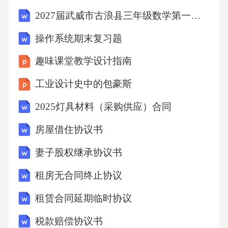
304将学生制作的劳动成果进行展示，如手工艺
2027届武威市古浪县三年级数学第一学期期末质量检测试题含解析
品、模型等。作品展示鼓励学生在班级或学校
操作系统期末复习题
范围内分享劳动经验和心得。口头表达成果展
趣味课堂教学设计指南
示形式家长评价邀请家长对学生的劳动成果进
行评价，了解学生在家中的劳动情况。教师反
工业设计史中的包豪斯
馈教师对学生的劳动过程和成果给予及时反
2025灯具材料（采购供应）合同
馈，帮助学生改进不足。家校合作项目家校合
房屋借住协议书
作开展劳动教育项目，促进家校间的沟通和协
妻子股权继承协议书
作。家校劳动记录册建立家校劳动记录册，记
录学生的劳动过程和成果，作为家校协同教育
租房无合同终止协议
的参考。家校协同反馈06创新发展方向智能化
租赁合同延期临时协议
劳动教育利用AI技术实现个性化学习、智能辅
税款赔偿协议书
导和自动化评估，提高劳动教育的效率和效