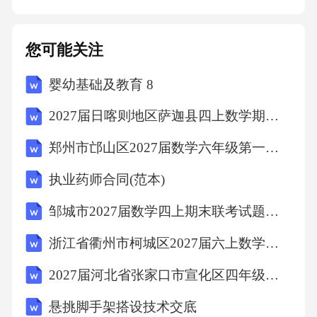
感和公民意识。鼓励学生利用课余时间参与校
内外的勤工俭学活动，培养学生的独立经济能
您可能关注
力和劳动观念。05教育成效评估机制过程性评
婴幼基础及教育 8
价指标6px6px6px学生在劳动教育中的参与情
况，包括参与频率、积极性等。参与度学生在
2027届日喀则地区萨迦县四上数学期末监测试题含解析
劳动中是否能够与他人协作，共同完成任务。
郑州市邙山区2027届数学六年级第一学期期末考试试题含解析
团队合作能力学生在劳动教育过程中是否掌握
执业药师合同(范本)
相关技能，如操作技巧、安全知识等。技能掌
握010302学生在劳动过程中是否能够运用创新
邹城市2027届数学四上期末联考试题含解析
思维，提出新的方法或解决方案。创新思维04
浙江省衢州市柯城区2027届六上数学期末考试试题含解析
组织劳动竞赛，鼓励学生积极参与，展现劳动
2027届河北省张家口市宣化区四年级数学第一学期期末综合测试模拟试题含解析
技能和成果。劳动竞赛学生撰写劳动实践报
悬挑脚手架搭设技术交底
告，总结劳动过程和收获。劳动实践报告01020