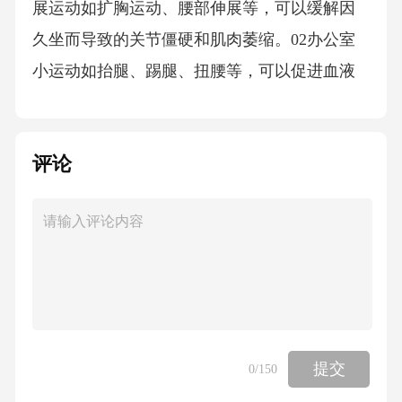
展运动如扩胸运动、腰部伸展等，可以缓解因
久坐而导致的关节僵硬和肌肉萎缩。02办公室
小运动如抬腿、踢腿、扭腰等，可以促进血液
循环，缓解长时间坐着引起的疲劳和不适。03
家庭亲子活动设计如家庭徒步、骑车、球类运
评论
动等，可以增强家庭成员之间的互动和沟通，
同时锻炼身体。户外运动如一起练习瑜伽、健
身操等，可以增强家庭凝聚力，提高身体素
质。家庭健身如游戏、竞赛等，可以激发孩子
的运动兴趣，增加家庭欢乐气氛。趣味性运动0
5常见健康意外应对急性病症识别清单心脏病中
风呼吸困难急性腹痛症状包括胸痛、气促、心
提交
0
/150
悸等，应立即就医。症状包括突然出现的肢体