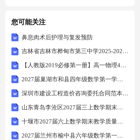
麻木、无力、言语不清、视力模糊等，需迅速
就医。可能是哮喘、气胸等引起，需紧急处
您可能关注
理。可能是阑尾炎、胃溃疡穿孔等，需尽快就
鼻息肉术后护理与复发预防
医。止血使用干净的纱布或绷带对伤口进行压
迫止血。01清洗伤口用流动的清水冲洗伤口，
吉林省吉林市桦甸市第三中学2025-2026学年第二学期八年级期末英语试题（文字版含答案）
去除污物。02消毒使用碘酒或酒精对伤口进行
【人教版2019必修第一册】高一物理4自由落体运动（教学设计）教案
消毒，预防感染。03包扎用无菌纱布覆盖伤
2027届巢湖市和县四年级数学第一学期期末检测模拟试题含解析
口，并用绷带包扎固定。04创伤急救基础操作
疫情防护重点强化戴口罩在公共场所应佩戴医
深圳市建设工程造价咨询委托合同范本(范本)
用口罩，减少病毒传播。01勤洗手用肥皂和流
山东青岛李沧区2027届三上数学期末复习检测试题含解析
动水洗手，至少20秒。02避免聚集尽量减少前
十堰市2027届六上数学期末教学质量检测试题含解析
往人群密集的场所，保持社交距离。03接种疫
2027届兰州市榆中县六年级数学第一学期期末学业水平测试试题含解析
苗按照推荐程序接种疫苗，提高免疫力。0406