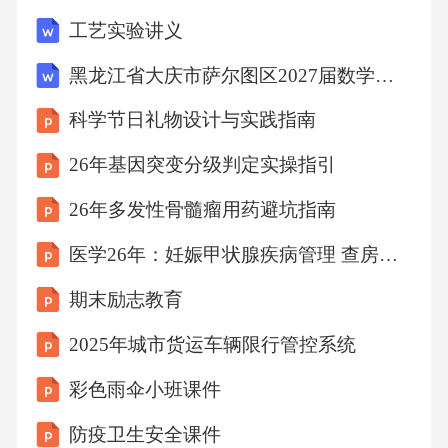
健康宣传效能提升将复杂的健康知识通过生动
工艺实验讲义
的漫画插图展现，使受众更易理解和接受。漫
黑龙江省大庆市萨尔图区2027届数学六年级第一学期期末质量检测试题含解析
画插图设计寓教于乐的健康知识互动游戏，吸
科学节日礼物设计与实践指南
引公众积极参与，提高健康知识水平。互动游
戏制作简短、有趣的健康科普短视频，便于社
26年基因突变分级判定实操指引
交媒体传播，扩大宣传范围。短视频创作科普
26年多发性骨髓瘤用药避坑指南
内容趣味化呈现多媒体传播渠道选择利用微
医学26年：妊娠甲状腺疾病管理 查房课件
博、微信、抖音等社交媒体平台，实现健康知
期末励志教育
识的快速传播。社交媒体平台电视节目与广播
线下宣传材料与健康类节目合作，通过电视和
2025年城市货运车辆限行管控系统
广播渠道传递健康科普知识。制作海报、折
彩色雨伞小班课件
页、手册等宣传材料，供公众免费取阅。社区
防疫卫生安全课件
联动推广路径合作机构联动与社