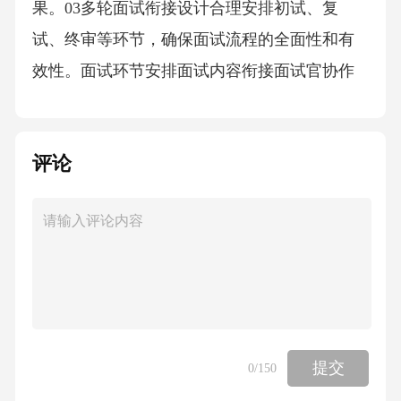
果。03多轮面试衔接设计合理安排初试、复
试、终审等环节，确保面试流程的全面性和有
效性。面试环节安排面试内容衔接面试官协作
机制各环节面试内容相互衔接，避免重复或遗
漏，确保面试的全面性和准确性。建立面试官
评论
之间的协作机制，加强沟通与协作，共同对应
聘者进行全面、客观的评价。05录用决策管理
综合成绩核算标准综合评价综合笔试和面试成
绩，以及个人背景、经历等因素，进行综合评
价。03考察应聘者的综合素质和应变能力，包
括沟通能力、思维能力、组织协调能力等。02
面试成绩笔试成绩考察应聘者的专业能力和知
提交
0
/150
识水平，包括综合素质和专业能力等方面。01