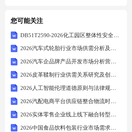
公示期内接受异议在公示期内，接受任何对录
用决策的异议和申诉。异议处理流程对异议进
您可能关注
行调查、核实，并作出处理决定，及时告知异
DB51T2590-2026化工园区整体性安全风险评估导则
议人。公示结果异议处理完毕后，对录用结果
进行公示，并说明异议处理情况。公示异议处
2026汽车式轮胎行业市场供需分析及投资评估规划分析研究报告
理程序协议签署法律审查确保协议内容符合法
2026汽车企品牌产品开发市场分析营销模式投资方向战略规划报告
律法规和高校相关规定，保障双方权益。协议
2026皮革鞣制行业供需关系研究及创业投资报告
内容合法明确双方的权利和义务，避免协议执
行过程中出现争议。协议条款明确按照法律审
2026人工智能伦理道德原则与法律规制探讨
查程序对协议进行审查，确保协议的有效性和
2026汽配电商平台供应链整合物流时效用户留存平台竞争计划
合法性。审查程序规范06新人融入计划岗前培
2026实体零售企业线上线下融合转型路径探索与市场占有率提升报告
训课程架构专业知识培训包括学科前沿、教学
2026中国食品饮料包装行业市场需求分析与发展趋势研究评估报告
方法、科研能力等方面的课程，帮助新教师快