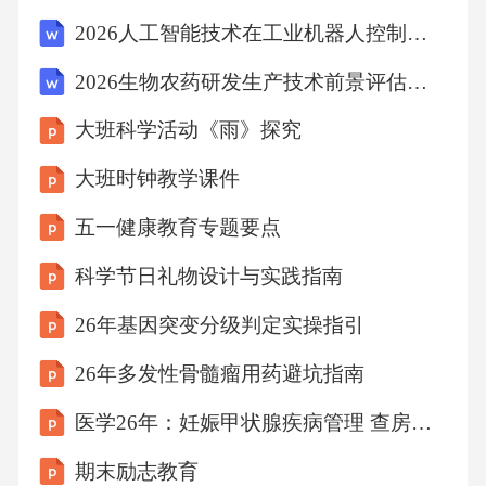
速掌握教学科研所需的基本技能。02040301学
2026人工智能技术在工业机器人控制系统应用的分析及算法进化与系统稳定性优化研究
校文化与制度培训介绍学校的历史、文化、价
2026生物农药研发生产技术前景评估报告
值观以及各项规章制度，帮助新教师更快地融
大班科学活动《雨》探究
入学校环境。教育教学技能培训涵盖教育心理
学、课程设计、课堂管理、学生辅导等方面的
大班时钟教学课件
内容，提升新教师的教育教学能力。团队协作
五一健康教育专题要点
与沟通技巧培训通过团队建设活动、模拟教学
科学节日礼物设计与实践指南
等形式，提升新教师的团队协作能力和沟通技
26年基因突变分级判定实操指引
巧。科研启动支持方案科研启动资金支持科研
项目申报指导科研团队支持学术交流与合作机
26年多发性骨髓瘤用药避坑指南
会为新教师提供一定的科研经费，支持其开展
医学26年：妊娠甲状腺疾病管理 查房课件
科研项目的启动和初期研究。鼓励新教师加入
期末励志教育
已有的科研团队，或帮助其组建新的科研团