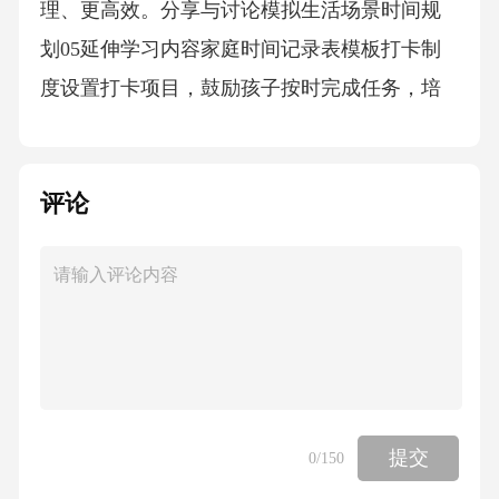
理、更高效。分享与讨论模拟生活场景时间规
划05延伸学习内容家庭时间记录表模板打卡制
度设置打卡项目，鼓励孩子按时完成任务，培
养孩子的时间管理能力。03将一天的时间划分
为多个时间段，让孩子在每个时间段内完成相
评论
应任务。02时间段分配记录每天重要事项可让
孩子记录每天的重要事项，如起床时间、用餐
时间、上学时间、放学时间等。01时间主题绘
本推荐《时间管理绘本》通过生动有趣的故
事，引导孩子认识时间的重要性，学习如何合
理分配时间。《时间旅行者的故事》《我的一
天》让孩子跟随故事中的时间旅行者，了解时
提交
0
/150
间流逝的奥秘，学会珍惜时间。以孩子的生活