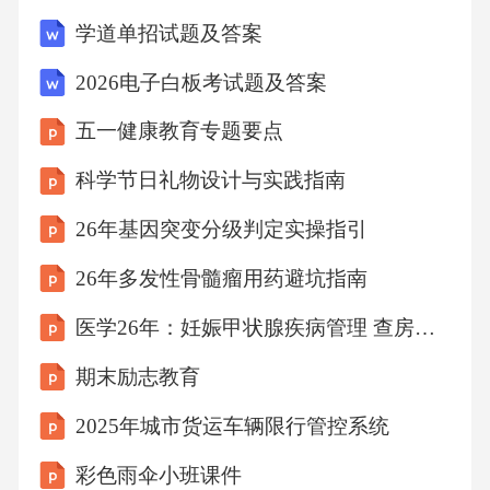
理解程度记录学生参与与时钟相关的教学活
学道单招试题及答案
动，如拨钟游戏、时间猜谜等，评估其学习热
2026电子白板考试题及答案
情和参与度。学生参与课堂活动的积极性学生
五一健康教育专题要点
作品评价标准学生制作的时钟或时间相关作品
是否准确，能否正确反映所学的时间知识。准
科学节日礼物设计与实践指南
确性学生是否能够运用所学知识，创作出富有
26年基因突变分级判定实操指引
创意的时钟或时间相关作品。创意性学生作品
26年多发性骨髓瘤用药避坑指南
的外观是否整洁、美观，色彩搭配是否协调。
医学26年：妊娠甲状腺疾病管理 查房课件
美观性课后知识小测试题设计一些与时钟指针
和基础时间单位相关的选择题或填空题，检验
期末励志教育
学生的基础知识。基础题应用题拓展题
2025年城市货运车辆限行管控系统
彩色雨伞小班课件