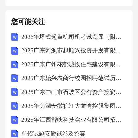
为背景，通过描绘孩子一天的活动，帮助孩子
认识时间的概念。123数字时钟辅助教学工具数
您可能关注
字时钟使用数字时钟帮助孩子更加直观地认识
2026年塔式起重机司机考试题库（附答案）
时间，了解时、分、秒的概念。01计时器设置
计时器，让孩子在规定时间内完成任务，提高
2025广东河源市越顺兴投资开发有限公司招聘笔试及安排笔试历年难易错考点试卷带答案解析
孩子的时间管理能力。02时间管理工具介绍一
2025广东广州花都城投住宅建设有限公司招聘广州花都城市环保投资有限公司项目用工人员综合总及背景调查环节人员笔试历年典型考点题库附带答案详解
些简单的时间管理工具，如时间表、计划表
2025广东始兴农商行校园招聘笔试历年典型考题及考点剖析附带答案详解
等，帮助孩子更好地管理时间。0306教学效果
评估观察学生是否能够准确识别时针、分针和
2025广东中山市石岐区公有资产投资有限公司高管招聘综合与人员笔试历年备考题库附带答案详解
秒针，并理解它们之间的关系。课堂观察记录
2025年芜湖安徽皖江大龙湾控股集团有限公司公开招聘13人笔试历年难易错考点试卷带答案解析
要点学生对时钟指针的识别能力观察学生是否
2025年江西智峡科技实业有限公司招聘2人笔试历年难易错考点试卷带答案解析
能够理解时间的基本概念，如小时、分钟和
单招试题安徽试卷及答案
秒，以及它们之间的换算关系。学生对时间的