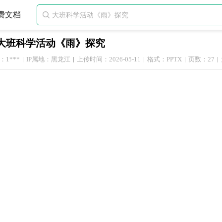
费文档

大班科学活动《雨》探究
1***
IP属地：黑龙江
上传时间：2026-05-11
格式：PPTX
页数：27