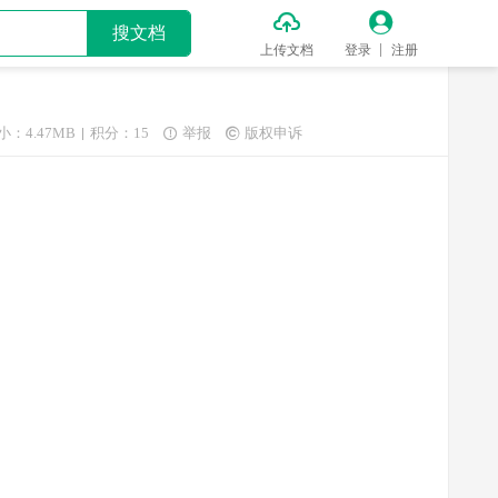


搜文档
上传文档
登录
注册
小：4.47MB
积分：15
举报
版权申诉

