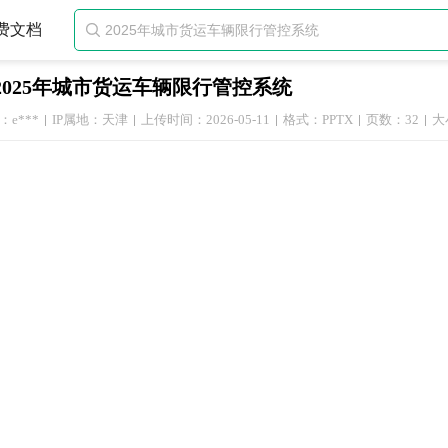
费文档

2025年城市货运车辆限行管控系统
e***
IP属地：天津
上传时间：2026-05-11
格式：PPTX
页数：32
大