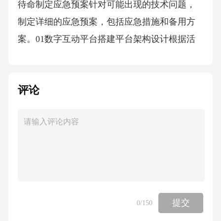
待命制定应急预案针对可能出现的技术问题，
制定详细的应急预案，包括应急措施和备用方
案。01数字互动平台搭建平台架构设计根据活
动需求，设计稳定、高效的数字互动平台架
构，确保平台能够承载大量用户访问。01数据
评论
安全保障加强平台的数据安全保障措施，保护
用户隐私和数据安全，防止数据泄露和非法入
侵。02用户体验优化注重数字互动平台的用户
体验，提供简洁、易用的界面和功能，确保用
户能够顺利参与活动。0305现场执行管理活动
流程分段把控确定科技节活动的主题、目标、
时间、地点等，制定详细的活动方案，并提前
提交
0
/150
进行场地、设备、宣传等各方面的准备。活动