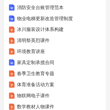
施，确保参与人员的安全。在活动现场设置安
消防安全台账管理范本
全警示标识，加强安全宣传和教育。安全措施
物业电梯更新改造管理制度
在活动现场设置监控设备，对活动进行实时监
冰川服装设计体系构建
控，确保及时发现和解决问题。同时，建立有
效的反馈机制，及时收集参与人员的意见和建
清明祭英烈课件
议，为活动的改进提供参考。监控与反馈0102
环境教育讲座
安全监控与反馈机制06效果评估与延续活动参
家具定制承揽合同
与度包括参加人数、参与活动的时长、参与活
春季卫生教育专题
动的积极性等。活动效果评估通过调查问卷、
反馈表等形式，收集参与者对活动的整体评价
体育准备活动方案
和建议。经济效益分析统计活动的成本、收益
物联网电子课件
等数据，评估活动的经济效益。创新与特色评
数学教材人物课件
估评估活动在科技创新、文化传播等方面的创