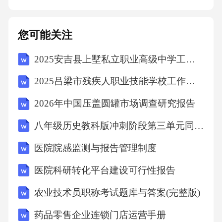
前期准备活动现场执行活动后期总结根据活动
方案，分段执行各项活动，包括开幕式、科技
您可能关注
展览、科技论坛、互动体验等环节，确保各项
2025安吉县上墅私立职业高级中学工作人员招聘考试试题
活动顺利进行。在活动结束后，对活动进行全
面的总结，包括活动效果、参与人员、反馈意
2025吕梁市残疾人职业技能学校工作人员招聘考试试题
见等，为下一次活动提供参考和改进。人员调
2026年中国压盖圆罐市场调查研究报告
度与岗位职责负责科技节活动的整体策划和创
八年级历史教科版冲刺阶段第三单元同步测试卷基础版A卷
意设计，包括活动主题、内容、形式等。活动
策划团队负责科技节活动的现场执行和管理，
医院院感监测与报告管理制度
包括场地布置、设备调试、安全保障等。现场
医院科研转化平台建设可行性报告
执行团队负责科技节活动的引导、咨询、秩序
农业技术员职称考试题库与答案(完整版)
维护等工作，为参与人员提供优质的服务。志
药品零售企业连锁门店运营手册
愿者团队制定科技节活动的安全预案和应急措