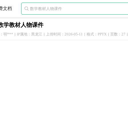
费文档

数学教材人物课件
：明***
IP属地：黑龙江
上传时间：2026-05-11
格式：PPTX
页数：27