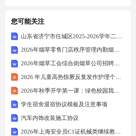
听众的互动，及时了解听众反馈，调整演讲节
奏和内容。需进一步提高语言表达能力，做到
您可能关注
言简意赅，避免啰嗦和重复。通过社会实践活
山东省济宁市任城区2025-2026学年二年级上学期语文学情自测（文字版含答案）
动演讲的准备和实施，提高了自己的演讲能力
和自信心。提升了演讲能力在演讲过程中，学
2026年烟草零售门店秩序管理内勤烟草公司招聘考试笔试试题（含答案）
会了与不同背景的人沟通，拓展了视野，增强
2026年烟草工会综合岗烟草公司招聘考试笔试试题（含答案）
了人际交往能力。增强了沟通能力在准备演讲
2026 年儿童高热惊厥反复发作护理个案分享
的过程中，需要协调各方资源，合理安排时
间，锻炼了自己的组织协调能力。锻炼了组织
2026年秋季开学第一课：绿色校园我先行
协调能力个人成长收获06未来行动倡议持续跟
学生宿舍退宿协议模板及注意事项
进计划建立长效跟踪机制制定详细的跟进计
汽车内饰改装施工协议
划，确保社会实践活动后续行动的落实和延
2026年上海安全员C1证机械类继续教育题库及答案
续。01定期评估与反馈通过定期评估，了解社