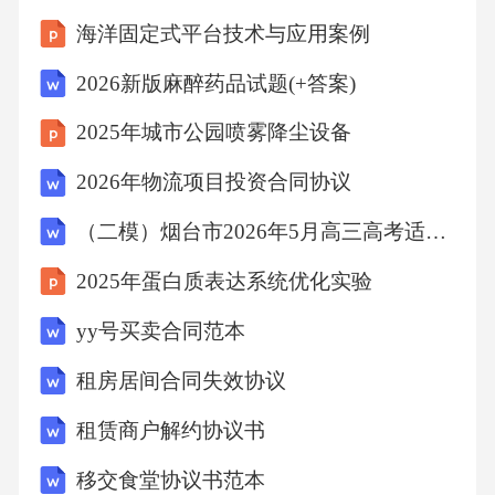
会实践活动的效果和影响，及时调整计划。02
海洋固定式平台技术与应用案例
拓展实践项目根据项目特点和实际情况，不断
2026新版麻醉药品试题(+答案)
拓展社会实践活动的形式和内容，提高实践效
2025年城市公园喷雾降尘设备
果。03社会推广策略社会合作加强与各类社会
组织和企业的合作，共同推广社会实践活动，
2026年物流项目投资合同协议
实现资源共享和互利共赢。03通过展览、讲座
（二模）烟台市2026年5月高三高考适应性测试英语试卷（含答案）+听力音频
等形式，向社会各界展示社会实践活动的成果
2025年蛋白质表达系统优化实验
和收获，增强影响力。02成果展示媒体宣传利
yy号买卖合同范本
用各类媒体平台，广泛宣传社会实践活动的意
义、成果和经验，提高公众关注度。01校园联
租房居间合同失效协议
动建议将社会实践活动纳入学校教学计划，使
租赁商户解约协议书
之成为培养学
移交食堂协议书范本