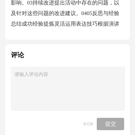
影响。03持续改进提出活动中存在的问题，以
及针对这些问题的改进建议。0405反思与经验
总结成功经验提炼灵活运用表达技巧根据演讲
内容和听众特点，灵活运用语言、肢体动作、
表情等表达技巧，提升演讲效果。03在演讲
评论
中，通过具体案例和实践经验来阐述观点，增
强说服力，使听众更易理解和接受。02强调实
践精心准备提前进行充分准备，包括收集资
料、设计演讲框架、编写讲稿等，确保演讲内
容充实、有条理。01不足与改进方向需加强对
社会实践活动的深入分析和思考，提高演讲内
容的深度和广度。内容深度不够缺乏与听众互
提交
0
/150
动语言表达不够精炼在演讲过程中，应加强与