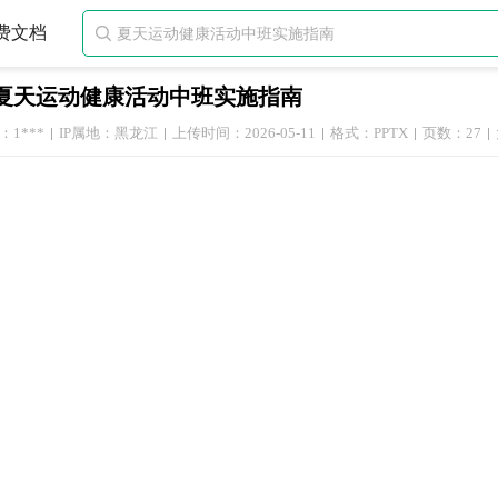
费文档

夏天运动健康活动中班实施指南
1***
IP属地：黑龙江
上传时间：2026-05-11
格式：PPTX
页数：27