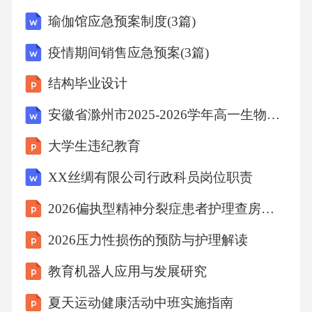
式，培养创新思维。线上教育强调学生的自主
瑜伽馆应急预案制度(3篇)
学习和自我管理，通过引导和帮助，逐步提高
疫情期间销售应急预案(3篇)
学生的自主学习能力。06未来发展趋势沉浸式
结构毕业设计
技术应用深化借助VR技术，线上教育可以为学
生提供更加沉浸式的体验，增强学习效果。虚
安徽省滁州市2025-2026学年高一生物下学期期中试题 (一)【含答案】
拟现实技术AI技术将帮助线上教育实现个性化
大学生违纪教育
教学，提高教学效率。人工智能辅助利用实时
XX丝绸有限公司行政科员岗位职责
互动技术，线上教育将更加注重学习场景的交
2026偏执型精神分裂症患者护理查房解读
互性，激发学生的学习兴趣。交互式学习场景
终身学习生态完善多元化学习路径线上教育将
2026压力性损伤的预防与护理解读
提供更加灵活多样的学习路径，满足不同阶段
教育机器人应用与发展研究
和需求的学生。01学分认证与转换随着线上教
夏天运动健康活动中班实施指南
育的普及，学分认证和转换机制将更加完善，