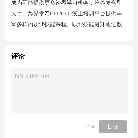
成为可能提供更多跨界学习机会，培养复合型
人才。跨界学习01020304线上培训平台提供丰
富多样的职业技能课程。职业技能提升通过数
据分析，实时了解学习效果，调整培训计划。
培训效果可追踪职业培训模式革新05优化路径
评论
建议混合式教学模式能够充分发挥线上教育的
灵活性和线下教育的实践性，提高教学效果。
混合式教学推进结合线上与线下教育优势通过
数据分析和人工智能技术，混合式教学可以针
对不同学生的特点和需求，提供个性化的学习
路径和资源。个性化学习体验混合式教学可以
打破地域限制，让更多学生接触到优质的教育
提交
0
/150
资源，促进教育公平。拓展教育资源质量评估