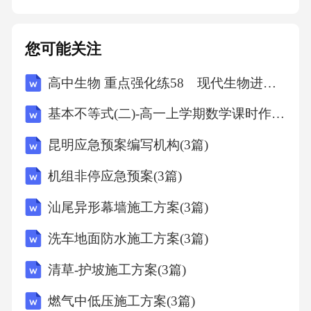
体系构建第三方评估机构引入第三方评估机
构，对线上教育的教学质量进行客观、公正的
您可能关注
评估，提高教育质量。03通过收集和分析学生
高中生物 重点强化练58 现代生物进化理论的内容
学习行为数据，为教学决策提供科学依据，持
续优化教学策略。02数据驱动决策多维度评估
基本不等式(二)-高一上学期数学课时作业人教版A版（含解析）
建立包含学生满意度、学习成果、教学质量等
昆明应急预案编写机构(3篇)
多维度的评估体系，全面反映线上教育的质
机组非停应急预案(3篇)
量。01用户数字素养培养加强对学生数字技能
的培养，包括信息检索、网络安全、数据分析
汕尾异形幕墙施工方案(3篇)
等方面的能力，以适应数字化时代的需求。数
洗车地面防水施工方案(3篇)
字技能普及创新思维培养自主学习能力提升线
清草-护坡施工方案(3篇)
上教育为学生提供了更广阔的学习空间和资
燃气中低压施工方案(3篇)
源，应鼓励学生尝试新的学习方法和思维方