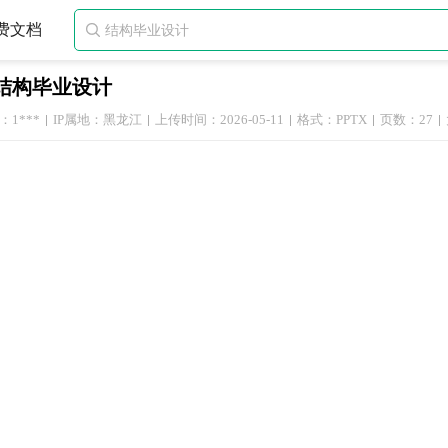
费文档

结构毕业设计
1***
IP属地：黑龙江
上传时间：2026-05-11
格式：PPTX
页数：27